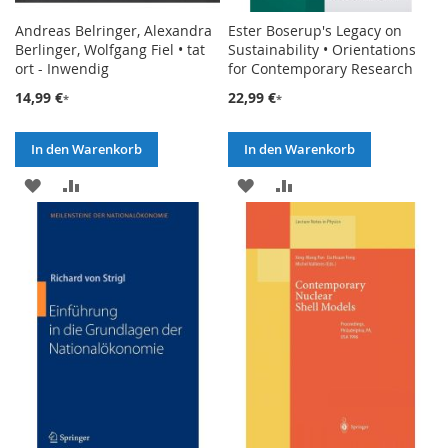
Andreas Belringer, Alexandra
Ester Boserup's Legacy on
Berlinger, Wolfgang Fiel • tat
Sustainability • Orientations
ort - Inwendig
for Contemporary Research
14,99 €
22,99 €
In den Warenkorb
In den Warenkorb
ZUR
ZUR
ZUR
ZUR
WUNSCHLISTE
VERGLEICHSLISTE
WUNSCHLISTE
VERGLEICHSLISTE
HINZUFÜGEN
HINZUFÜGEN
HINZUFÜGEN
HINZUFÜGEN