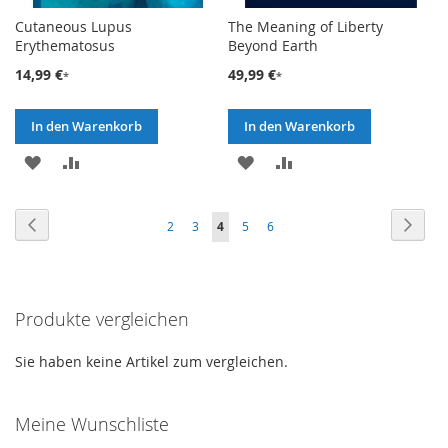
Cutaneous Lupus
The Meaning of Liberty
Erythematosus
Beyond Earth
14,99 €
49,99 €
In den Warenkorb
In den Warenkorb
ZUR
ZUR
ZUR
ZUR
WUNSCHLISTE
VERGLEICHSLISTE
WUNSCHLISTE
VERGLEICHSLISTE
Seite
Seite
Zurück
Seite
Weite
Seite
Seite
Sie
Seite
Seite
2
3
4
5
6
HINZUFÜGEN
HINZUFÜGEN
HINZUFÜGEN
HINZUFÜGEN
lesen
gerade
Produkte vergleichen
die
Seite
Sie haben keine Artikel zum vergleichen.
Meine Wunschliste