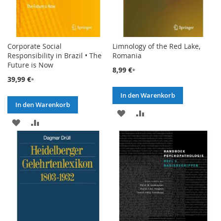
Corporate Social
Limnology of the Red Lake,
Responsibility in Brazil • The
Romania
Future is Now
8,99 €
39,99 €
In den Warenkorb
In den Warenkorb
ZUR
ZUR
ZUR
ZUR
WUNSCHLISTE
VERGLEICHSLISTE
WUNSCHLISTE
VERGLEICHSLISTE
HINZUFÜGEN
HINZUFÜGEN
HINZUFÜGEN
HINZUFÜGEN