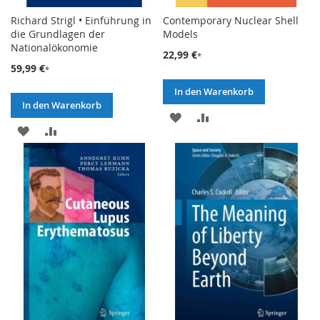
Richard Strigl • Einführung in
Contemporary Nuclear Shell
die Grundlagen der
Models
Nationalökonomie
22,99 €
59,99 €
In den Warenkorb
In den Warenkorb
ZUR
ZUR
ZUR
ZUR
WUNSCHLISTE
VERGLEICHSLISTE
WUNSCHLISTE
VERGLEICHSLISTE
HINZUFÜGEN
HINZUFÜGEN
HINZUFÜGEN
HINZUFÜGEN