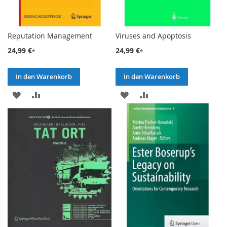
Reputation Management
Viruses and Apoptosis
24,99 €
24,99 €
In den Warenkorb
In den Warenkorb
ZUR
ZUR
ZUR
ZUR
WUNSCHLISTE
VERGLEICHSLISTE
WUNSCHLISTE
VERGLEICHSLISTE
HINZUFÜGEN
HINZUFÜGEN
HINZUFÜGEN
HINZUFÜGEN