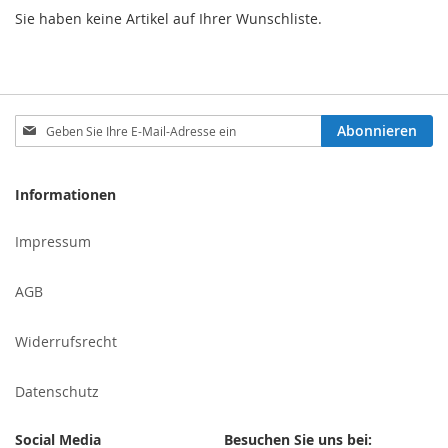
Sie haben keine Artikel auf Ihrer Wunschliste.
Melden
Abonnieren
Sie
sich
für
Informationen
unseren
Newsletter
Impressum
an:
AGB
Widerrufsrecht
Datenschutz
Social Media
Besuchen Sie uns bei: