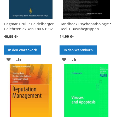
Dagmar Drüll • Heidelberger
Handboek Psychopathologie •
Gelehrtenlexikon 1803-1932
Deel 1 Basisbegrippen
49,99 €
14,99 €
In den Warenkorb
In den Warenkorb
ZUR
ZUR
ZUR
ZUR
WUNSCHLISTE
VERGLEICHSLISTE
WUNSCHLISTE
VERGLEICHSLISTE
HINZUFÜGEN
HINZUFÜGEN
HINZUFÜGEN
HINZUFÜGEN