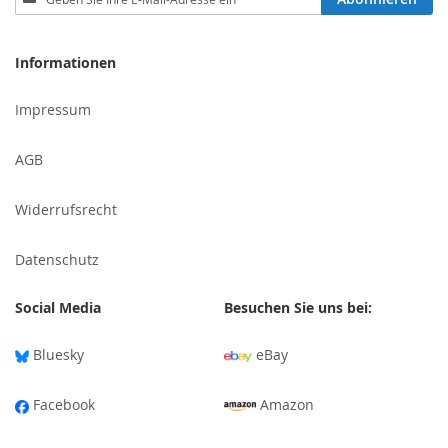
Sie
sich
für
Informationen
unseren
Newsletter
Impressum
an:
AGB
Widerrufsrecht
Datenschutz
Social Media
Besuchen Sie uns bei:
Bluesky
eBay
Facebook
Amazon