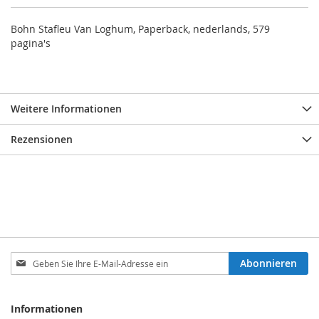
Bohn Stafleu Van Loghum, Paperback, nederlands, 579
pagina's
Weitere Informationen
Rezensionen
Melden
Abonnieren
Sie
sich
für
Informationen
unseren