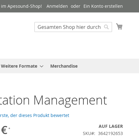
 im Apesound-Shop!
Anmelden
Ein Konto erstellen
Mein W
Suche
Suche
Weitere Formate
Merchandise
tation Management
Erste, der dieses Produkt bewertet
 €
AUF LAGER
SKU
3642192653