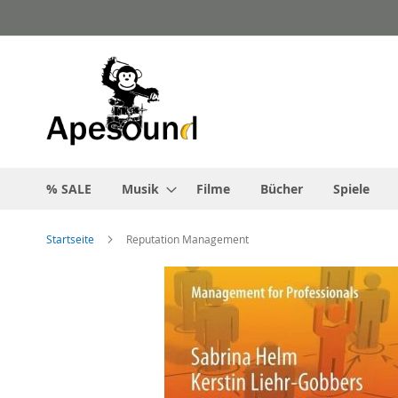
Zum
Inhalt
springen
% SALE
Musik
Filme
Bücher
Spiele
Startseite
Reputation Management
Zum
Ende
der
Bildgalerie
springen