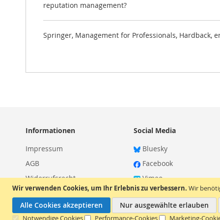
reputation management?
Springer, Management for Professionals, Hardback, e
Informationen
Social Media
Impressum
Bluesky
AGB
Facebook
Widerrufsrecht
Vimeo
Wir verwenden Cookies, um Ihr Erlebnis zu verbessern.
Wir benöt
Datenschutz
Alle Cookies akzeptieren
Nur ausgewählte erlauben
Notwendige Cookies
Performance-Cookies
Marketing-Cooki