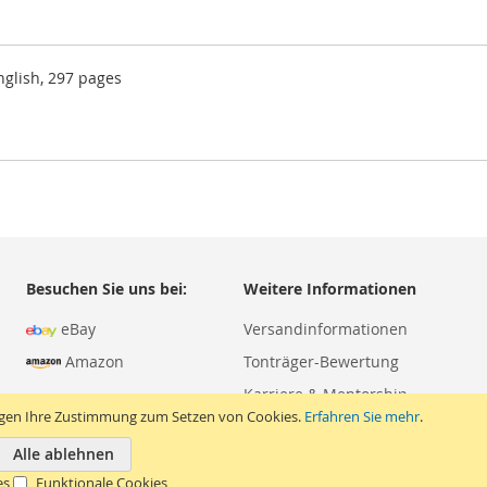
nglish, 297 pages
Besuchen Sie uns bei:
Weitere Informationen
eBay
Versandinformationen
Amazon
Tonträger-Bewertung
Karriere & Mentorship
igen Ihre Zustimmung zum Setzen von Cookies.
Erfahren Sie mehr
.
Alle ablehnen
es
Funktionale Cookies
Copyright © 2026 Apesound. Alle Rechte vorbehalten.