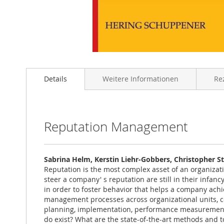
Zum
Anfang
Details
Weitere Informationen
Re
der
Bildgalerie
springen
Reputation Management
Sabrina Helm, Kerstin Liehr-Gobbers, Christopher S
Reputation is the most complex asset of an organiza
steer a company' s reputation are still in their inf
in order to foster behavior that helps a company ach
management processes across organizational units, co
planning, implementation, performance measurement, 
do exist? What are the state-of-the-art methods and t