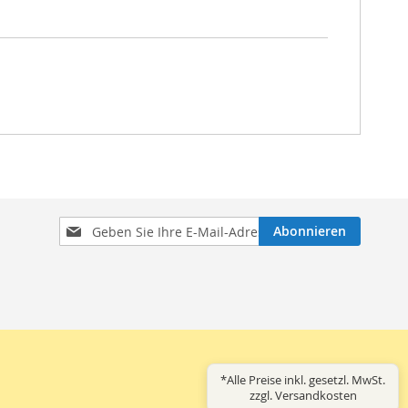
Melden
Abonnieren
Sie
sich
für
unseren
Newsletter
an:
*Alle Preise inkl. gesetzl. MwSt.
zzgl. Versandkosten