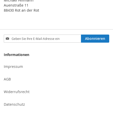
Michael Hillmann
Auenstraße 11
88430 Rot an der Rot
Melden
Abonnieren
Sie
sich
für
Informationen
unseren
Newsletter
Impressum
an:
AGB
Widerrufsrecht
Datenschutz