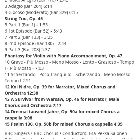
3 Adagio (Bar 264) 6:14
4 Giocoso (Moderato) (Bar 329) 6:15
String Trio, Op. 45
5 Part 1 (Bar 1) - 1:53
6 1st Episode (Bar 52) - 5:43
7 Part 2 (Bar 133) - 3:25
8 2nd Episode (Bar 180) - 2:44
9 Part 3 (Bar 208) 5:37
Phantasy for Violin with Piano Accompaniment, Op. 47
10 Grave - Più Mosso - Meno Mosso - Lento - Grazioso - Tempo
I - Più Mosso - 7:03
11 Scherzando - Poco Tranquillo - Scherzando - Meno Mosso -
Tempo I 2:51
12 Kol Nidre, Op. 39 for Narrator, Mixed Chorus and
Orchestra 12:38
13 A Survivor from Warsaw, Op. 46 for Narrator, Male
Chorus and Orchestra 7:17
14 Dreimal tausend Jahre, Op. 50a for mixed Chorus a
cappella 3:08
15 Psalm 130, Op. 50b for mixed Chorus a cappella 4:35
BBC Singers • BBC Chorus • Conductors: Esa-Pekka Salonen