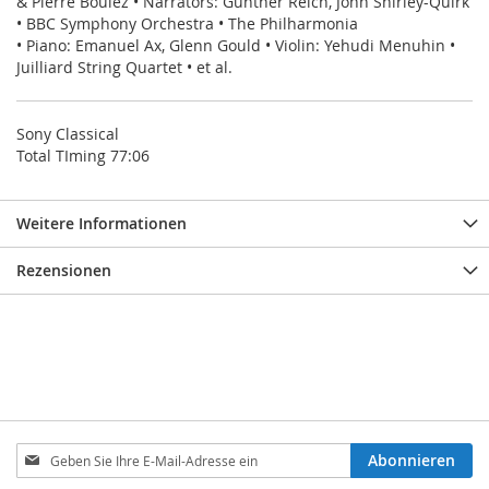
& Pierre Boulez • Narrators: Günther Reich, John Shirley-Quirk
• BBC Symphony Orchestra • The Philharmonia
• Piano: Emanuel Ax, Glenn Gould • Violin: Yehudi Menuhin •
Juilliard String Quartet • et al.
Sony Classical
Total TIming 77:06
Weitere Informationen
Rezensionen
Melden
Abonnieren
Sie