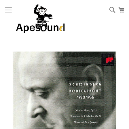
Zum
Inhalt
Such
Me
springen
Zum
Ende
der
Bildgalerie
springen