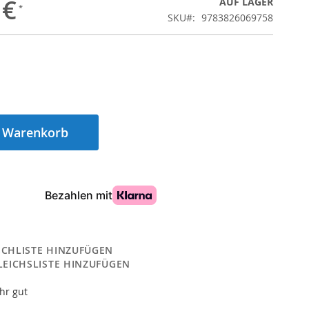
 €
AUF LAGER
SKU
9783826069758
n Warenkorb
CHLISTE HINZUFÜGEN
LEICHSLISTE HINZUFÜGEN
hr gut