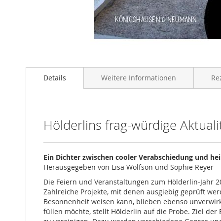
Zum
Anfang
Details
Weitere Informationen
Re
der
Bildgalerie
springen
Hölderlins frag-würdige Aktual
Ein Dichter zwischen cooler Verabschiedung und hei
Herausgegeben von Lisa Wolfson und Sophie Reyer
Die Feiern und Veranstaltungen zum Hölderlin-Jahr 2
Zahlreiche Projekte, mit denen ausgiebig geprüft we
Besonnenheit weisen kann, blieben ebenso unverwirkl
füllen möchte, stellt Hölderlin auf die Probe. Ziel de