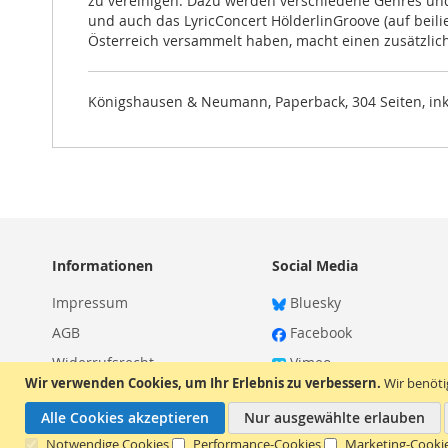
zu vereinigen. Dazu werden verschiedene Genres und 
und auch das LyricConcert HölderlinGroove (auf bei
Österreich versammelt haben, macht einen zusätzlich
Königshausen & Neumann, Paperback, 304 Seiten, ink
Informationen
Social Media
Impressum
Bluesky
AGB
Facebook
Widerrufsrecht
Vimeo
Wir verwenden Cookies, um Ihr Erlebnis zu verbessern.
Wir benöt
Datenschutz
Alle Cookies akzeptieren
Nur ausgewählte erlauben
Notwendige Cookies
Performance-Cookies
Marketing-Cooki