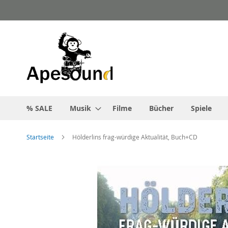
Zum
Inhalt
springen
% SALE
Musik
Filme
Bücher
Spiele
Startseite
Hölderlins frag-würdige Aktualität, Buch+CD
Zum
Ende
der
Bildgalerie
springen