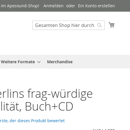
 im Apesound-Shop!
Anmelden
Ein Konto erstellen
Mein W
Suche
Suche
Weitere Formate
Merchandise
rlins frag-würdige
lität, Buch+CD
Erste, der dieses Produkt bewertet