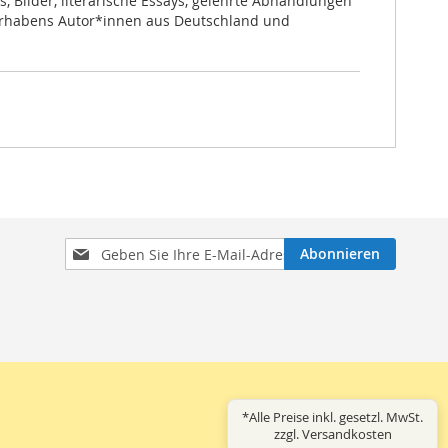
 Bilder, literarische Essays, gelehrte Abhandlungen
Vorhabens Autor*innen aus Deutschland und
Melden
Abonnieren
Sie
sich
für
unseren
Newsletter
an:
*Alle Preise inkl. gesetzl. MwSt.
zzgl. Versandkosten