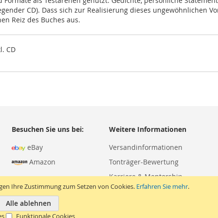
Formate als Testarenen genutzt: Gedichte, persönliche Statements,
liegender CD). Dass sich zur Realisierung dieses ungewöhnlichen 
en Reiz des Buches aus. ‎
l. CD
Besuchen Sie uns bei:
Weitere Informationen
eBay
Versandinformationen
Amazon
Tonträger-Bewertung
Karriere & Mentorship
igen Ihre Zustimmung zum Setzen von Cookies.
Erfahren Sie mehr
.
Alle ablehnen
es
Funktionale Cookies
Copyright © 2026 Apesound. Alle Rechte vorbehalten.