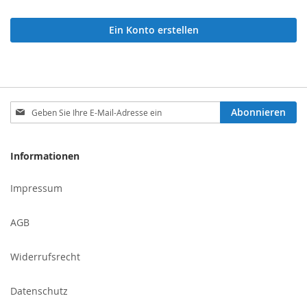
Ein Konto erstellen
Melden
Abonnieren
Sie
sich
für
Informationen
unseren
Newsletter
Impressum
an:
AGB
Widerrufsrecht
Datenschutz