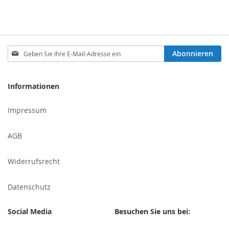
Melden
Abonnieren
Sie
sich
für
Informationen
unseren
Newsletter
Impressum
an:
AGB
Widerrufsrecht
Datenschutz
Social Media
Besuchen Sie uns bei: