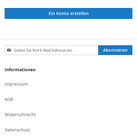
Ein Konto erstellen
Melden
Abonnieren
Sie
sich
für
Informationen
unseren
Newsletter
Impressum
an:
AGB
Widerrufsrecht
Datenschutz