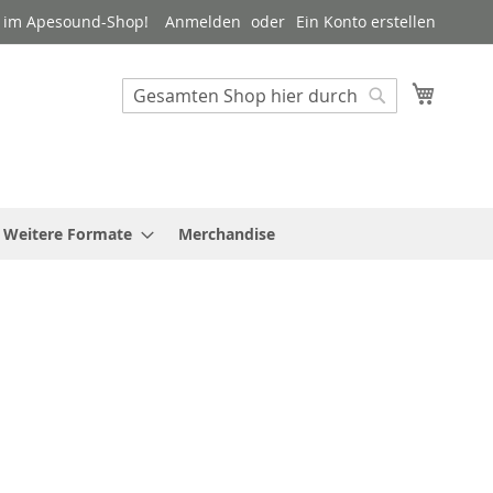
 im Apesound-Shop!
Anmelden
Ein Konto erstellen
Mein W
Suche
Suche
Weitere Formate
Merchandise