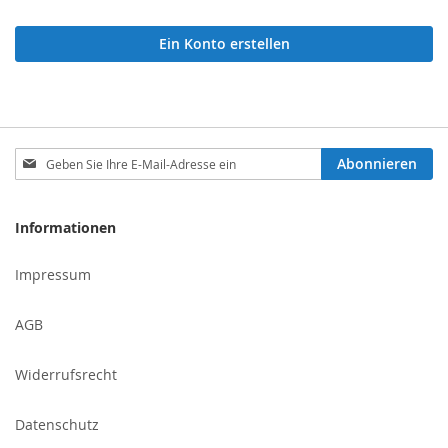
Ein Konto erstellen
Melden
Abonnieren
Sie
sich
für
Informationen
unseren
Newsletter
Impressum
an:
AGB
Widerrufsrecht
Datenschutz