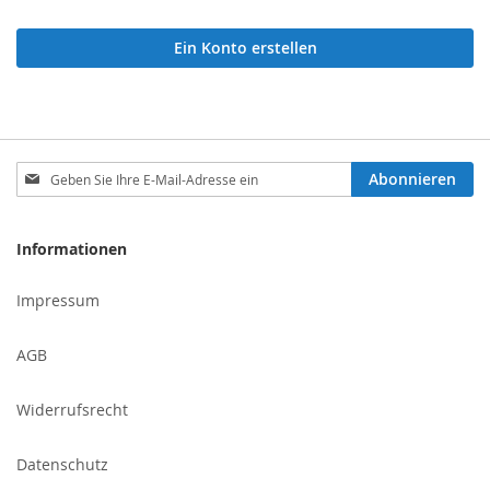
Ein Konto erstellen
Melden
Abonnieren
Sie
sich
für
Informationen
unseren
Newsletter
Impressum
an:
AGB
Widerrufsrecht
Datenschutz