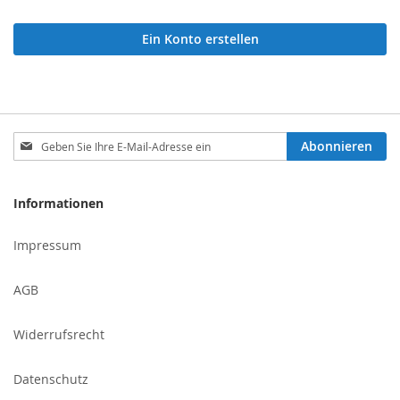
Ein Konto erstellen
Melden
Abonnieren
Sie
sich
für
Informationen
unseren
Newsletter
Impressum
an:
AGB
Widerrufsrecht
Datenschutz