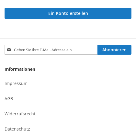
Ein Konto erstellen
Melden
Abonnieren
Sie
sich
für
Informationen
unseren
Newsletter
Impressum
an:
AGB
Widerrufsrecht
Datenschutz