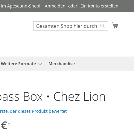
 im Apesound-Shop!
Anmelden
Ein Konto erstellen
Mein W
Suche
Suche
Weitere Formate
Merchandise
ss Box • Chez Lion
Erste, der dieses Produkt bewertet
 €