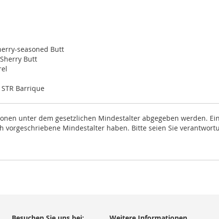
Sherry-seasoned Butt
 Sherry Butt
rel
d STR Barrique
rsonen unter dem gesetzlichen Mindestalter abgegeben werden. Eine
ich vorgeschriebene Mindestalter haben. Bitte seien Sie verantwort
Besuchen Sie uns bei:
Weitere Informationen