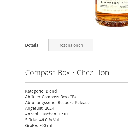
Zum
Anfang
Details
Rezensionen
der
Bildgalerie
springen
Compass Box • Chez Lion
Kategorie: Blend
Abfüller Compass Box (CB)
Abfüllungsserie: Bespoke Release
Abgefüllt: 2024
Anzahl Flaschen: 1710
Stärke: 46.0 % Vol.
Größe: 700 ml