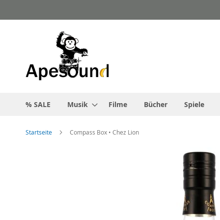
Zum
Inhalt
springen
% SALE
Musik
Filme
Bücher
Spiele
Startseite
Compass Box • Chez Lion
Zum
Ende
der
Bildgalerie
springen