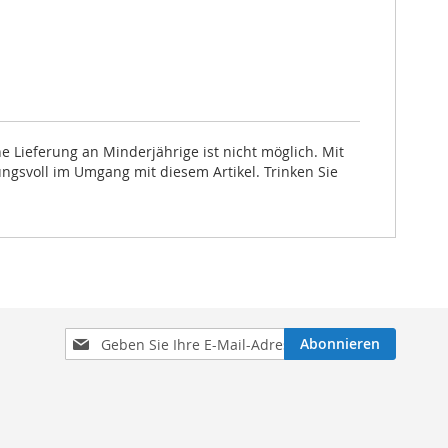
 Lieferung an Minderjährige ist nicht möglich. Mit
ungsvoll im Umgang mit diesem Artikel. Trinken Sie
Melden
Abonnieren
Sie
sich
für
unseren
Newsletter