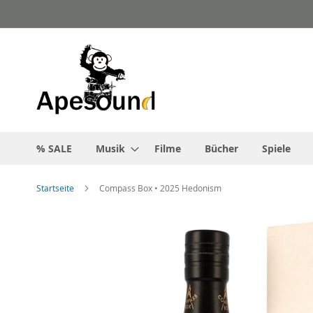
Zum
Inhalt
springen
% SALE
Musik
Filme
Bücher
Spiele
Startseite
Compass Box • 2025 Hedonism
Zum
Ende
der
Bildgalerie
springen