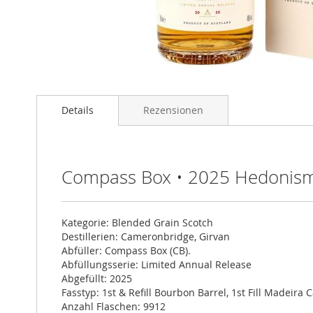
Zum
Anfang
Details
Rezensionen
der
Bildgalerie
springen
Compass Box • 2025 Hedonis
Kategorie: Blended Grain Scotch
Destillerien: Cameronbridge, Girvan
Abfüller: Compass Box (CB).
Abfüllungsserie: Limited Annual Release
Abgefüllt: 2025
Fasstyp: 1st & Refill Bourbon Barrel, 1st Fill Madeira 
Anzahl Flaschen: 9912