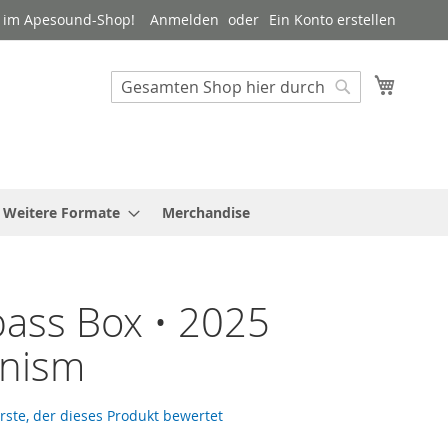
 im Apesound-Shop!
Anmelden
Ein Konto erstellen
Mein W
Suche
Suche
Weitere Formate
Merchandise
ass Box • 2025
nism
Erste, der dieses Produkt bewertet