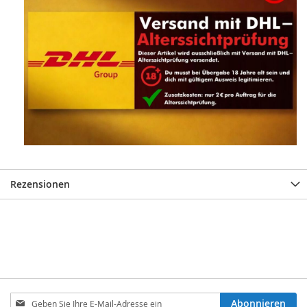
Rezensionen
Melden
Abonnieren