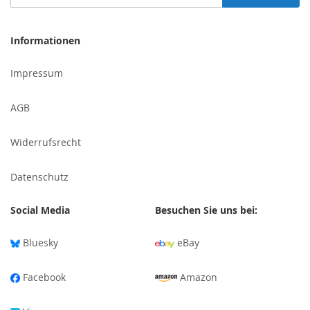
Sie
sich
für
Informationen
unseren
Newsletter
Impressum
an:
AGB
Widerrufsrecht
Datenschutz
Social Media
Besuchen Sie uns bei:
Bluesky
eBay
Facebook
Amazon