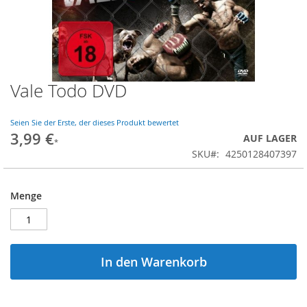
Vale Todo DVD
Zum
Anfang
der
Seien Sie der Erste, der dieses Produkt bewertet
Bildgalerie
3,99 €
AUF LAGER
springen
SKU
4250128407397
Menge
In den Warenkorb