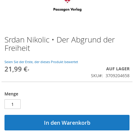
Srdan Nikolic • Der Abgrund der
Zum
Anfang
Freiheit
der
Bildgalerie
springen
Seien Sie der Erste, der dieses Produkt bewertet
21,99 €
AUF LAGER
SKU
3709204658
Menge
In den Warenkorb