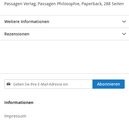
Passagen Verlag, Passagen Philosophie, Paperback, 288 Seiten
Weitere Informationen
Rezensionen
Melden
Abonnieren
Sie
sich
für
Informationen
unseren
Newsletter
Impressum
an: