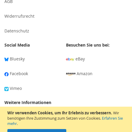
AGB
Widerrufsrecht
Datenschutz
Social Media
Besuchen Sie uns bei:
Bluesky
eBay
Facebook
Amazon
Vimeo
Weitere Informationen
Wir verwenden Cookies, um Ihr Erlebnis zu verbessern.
Wir
Versandinformationen
benötigen Ihre Zustimmung zum Setzen von Cookies.
Erfahren Sie
mehr
.
Tonträger-Bewertung