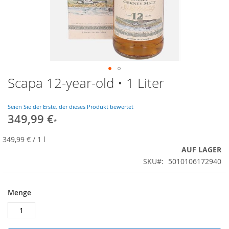
Scapa 12-year-old • 1 Liter
Zum
Anfang
der
Seien Sie der Erste, der dieses Produkt bewertet
Bildgalerie
349,99 €
springen
349,99 €
/ 1 l
AUF LAGER
SKU
5010106172940
Menge