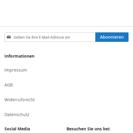
Melden
Abonnieren
Sie
sich
für
Informationen
unseren
Newsletter
Impressum
an:
AGB
Widerrufsrecht
Datenschutz
Social Media
Besuchen Sie uns bei: