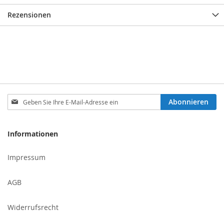
Rezensionen
Melden
Abonnieren
Sie
sich
für
Informationen
unseren
Newsletter
Impressum
an:
AGB
Widerrufsrecht