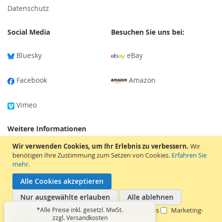
Datenschutz
Social Media
Besuchen Sie uns bei:
Bluesky
eBay
Facebook
Amazon
Vimeo
Weitere Informationen
Wir verwenden Cookies, um Ihr Erlebnis zu verbessern.
Wir
Versandinformationen
benötigen Ihre Zustimmung zum Setzen von Cookies.
Erfahren Sie
mehr
.
Tonträger-Bewertung
Alle Cookies akzeptieren
Nur ausgewählte erlauben
Alle ablehnen
Karriere & Mentorship
Notwendige Cookies
*Alle Preise inkl. gesetzl. MwSt.
Performance-Cookies
Marketing-
zzgl. Versandkosten
Cookies
Funktionale Cookies
Copyright © 2026 Apesound. Alle Rechte vorbehalten.