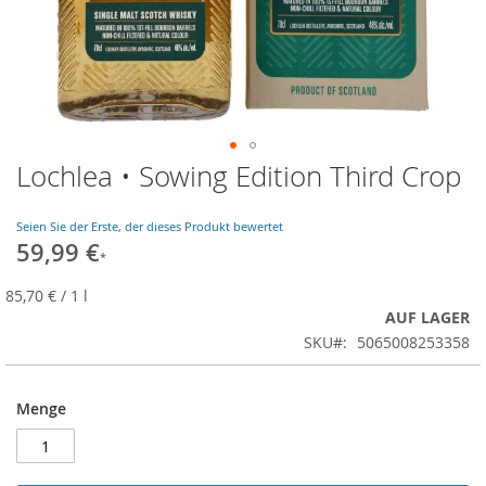
Lochlea • Sowing Edition Third Crop
Zum
Anfang
der
Seien Sie der Erste, der dieses Produkt bewertet
Bildgalerie
59,99 €
springen
85,70 €
/ 1 l
AUF LAGER
SKU
5065008253358
Menge