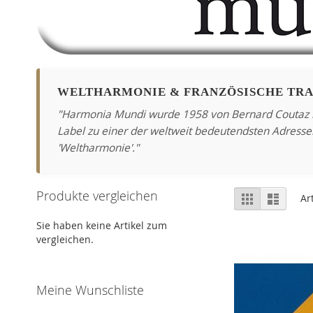
WELTHARMONIE & FRANZÖSISCHE TRA
"Harmonia Mundi wurde 1958 von Bernard Coutaz in A
Label zu einer der weltweit bedeutendsten Adressen 
'Weltharmonie'."
Anzeigen
Produkte vergleichen
Liste
Liste
Ar
als
Sie haben keine Artikel zum
vergleichen.
Meine Wunschliste