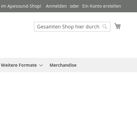
 im Apesound-Shop!
Anmelden
Ein Konto erstellen
Mein W
Suche
Suche
Weitere Formate
Merchandise