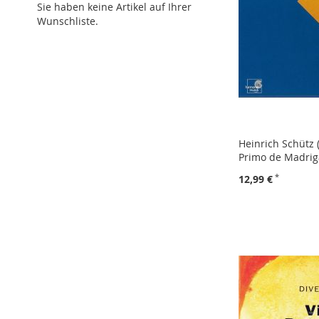
Sie haben keine Artikel auf Ihrer
Wunschliste.
Heinrich Schütz 
Primo de Madrig
12,99 €
In den Warenkorb
In den Warenkorb
In den Warenkorb
ZUR
ZUR
ZUR
WUNSCHLISTE
ZUR
WUNSCHLISTE
ZUR
WUNSCHLISTE
ZUR
HINZUFÜGEN
VERGLEICHSLISTE
HINZUFÜGEN
VERGLEICHSLISTE
HINZUFÜGEN
VERGLEICHSLISTE
HINZUFÜGEN
HINZUFÜGEN