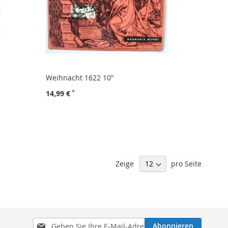
Weihnacht 1622 10"
s
14,99 €
Zeige
pro Seite
Melden
Abonnieren