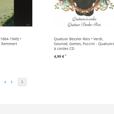
(1864-1949) •
Quatuor Bessler-Reis • Verdi,
it Remmert
Gounod, Gomes, Puccini - Quatuor
à cordes CD
4,99 €
esen gerade die Seite
eite
Seite
Seite
Seite
Weiter
4
5