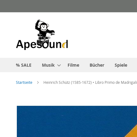
Zum
Inhalt
springen
% SALE
Musik
Filme
Bücher
Spiele
Startseite
Heinrich Schütz (1585-1672) • Libro Primo de Madrigal
Zum
Ende
der
Bildgalerie
springen