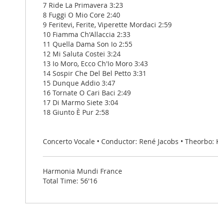
7 Ride La Primavera 3:23
8 Fuggi O Mio Core 2:40
9 Feritevi, Ferite, Viperette Mordaci 2:59
10 Fiamma Ch'Allaccia 2:33
11 Quella Dama Son Io 2:55
12 Mi Saluta Costei 3:24
13 Io Moro, Ecco Ch'Io Moro 3:43
14 Sospir Che Del Bel Petto 3:31
15 Dunque Addio 3:47
16 Tornate O Cari Baci 2:49
17 Di Marmo Siete 3:04
18 Giunto È Pur 2:58
Concerto Vocale • Conductor: René Jacobs • Theorbo:
Harmonia Mundi France
Total Time: 56'16