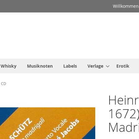
Willkommen
Whisky
Musiknoten
Labels
Verlage
Erotik
i CD
Heinr
1672)
Madri