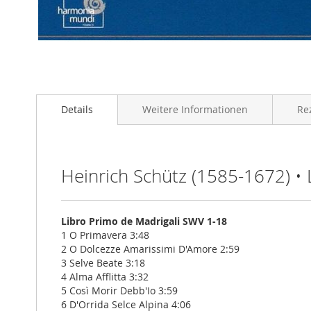
Zum
Anfang
Details
Weitere Informationen
Re
der
Bildgalerie
springen
Heinrich Schütz (1585-1672) • 
Libro Primo de Madrigali SWV 1-18
1 O Primavera 3:48
2 O Dolcezze Amarissimi D'Amore 2:59
3 Selve Beate 3:18
4 Alma Afflitta 3:32
5 Così Morir Debb'Io 3:59
6 D'Orrida Selce Alpina 4:06