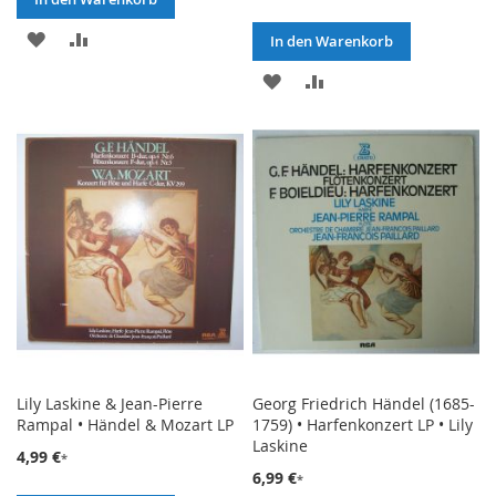
ZUR
ZUR
In den Warenkorb
WUNSCHLISTE
VERGLEICHSLISTE
ZUR
ZUR
HINZUFÜGEN
HINZUFÜGEN
WUNSCHLISTE
VERGLEICHSLISTE
HINZUFÜGEN
HINZUFÜGEN
Lily Laskine & Jean-Pierre
Georg Friedrich Händel (1685-
Rampal • Händel & Mozart LP
1759) • Harfenkonzert LP • Lily
Laskine
4,99 €
6,99 €