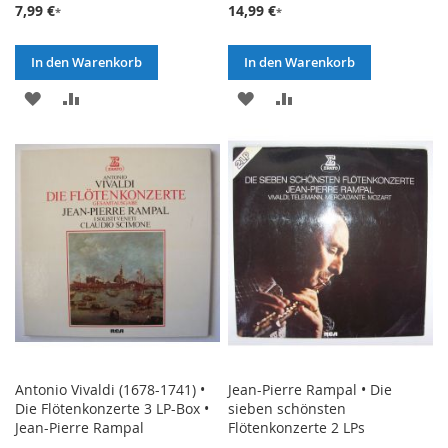
7,99 €
14,99 €
In den Warenkorb
In den Warenkorb
ZUR
ZUR
ZUR
ZUR
WUNSCHLISTE
VERGLEICHSLISTE
WUNSCHLISTE
VERGLEICHSLISTE
HINZUFÜGEN
HINZUFÜGEN
HINZUFÜGEN
HINZUFÜGEN
Antonio Vivaldi (1678-1741) •
Jean-Pierre Rampal • Die
Die Flötenkonzerte 3 LP-Box •
sieben schönsten
Jean-Pierre Rampal
Flötenkonzerte 2 LPs