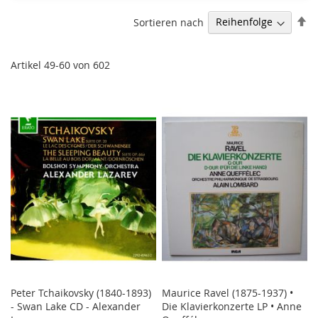
Ab
Sortieren nach
so
Artikel
49
-
60
von
602
Peter Tchaikovsky (1840-1893)
Maurice Ravel (1875-1937) •
- Swan Lake CD - Alexander
Die Klavierkonzerte LP • Anne