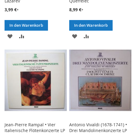
Lazarev
Queffélec
3,99 €
8,99 €
In den Warenkorb
In den Warenkorb
ZUR
ZUR
ZUR
ZUR
WUNSCHLISTE
VERGLEICHSLISTE
WUNSCHLISTE
VERGLEICHSLISTE
HINZUFÜGEN
HINZUFÜGEN
HINZUFÜGEN
HINZUFÜGEN
Jean-Pierre Rampal • Vier
Antonio Vivaldi (1678-1741) •
Italienische Flötenkonzerte LP
Drei Mandolinenkonzerte LP