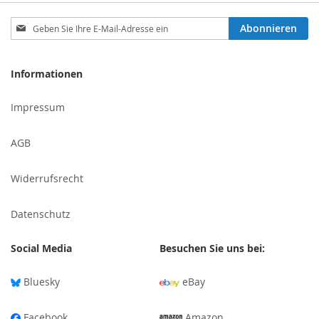
Melden
Abonnieren
Sie
sich
für
Informationen
unseren
Newsletter
Impressum
an:
AGB
Widerrufsrecht
Datenschutz
Social Media
Besuchen Sie uns bei:
Bluesky
eBay
Facebook
Amazon