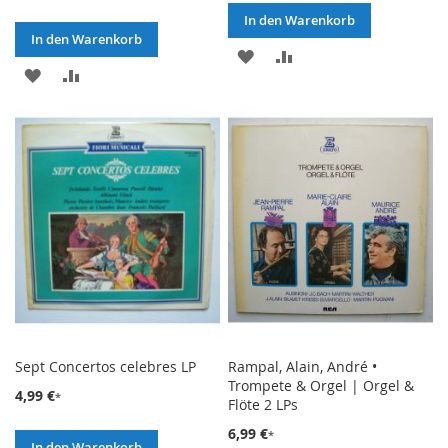
In den Warenkorb
In den Warenkorb
ZUR
ZUR
ZUR
ZUR
WUNSCHLISTE
VERGLEICHSLISTE
WUNSCHLISTE
VERGLEICHSLISTE
HINZUFÜGEN
HINZUFÜGEN
HINZUFÜGEN
HINZUFÜGEN
Sept Concertos celebres LP
Rampal, Alain, André •
Trompete & Orgel | Orgel &
4,99 €
Flöte 2 LPs
6,99 €
In den Warenkorb