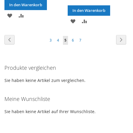
In den Warenkorb
In den Warenkorb
ZUR
ZUR
ZUR
ZUR
WUNSCHLISTE
VERGLEICHSLISTE
WUNSCHLISTE
VERGLEICHSLISTE
HINZUFÜGEN
HINZUFÜGEN
Seite
Seite
Zurück
Seite
Weite
Seite
Seite
Sie
Seite
Seite
3
4
5
6
7
HINZUFÜGEN
HINZUFÜGEN
lesen
gerade
Produkte vergleichen
die
Seite
Sie haben keine Artikel zum vergleichen.
Meine Wunschliste
Sie haben keine Artikel auf Ihrer Wunschliste.