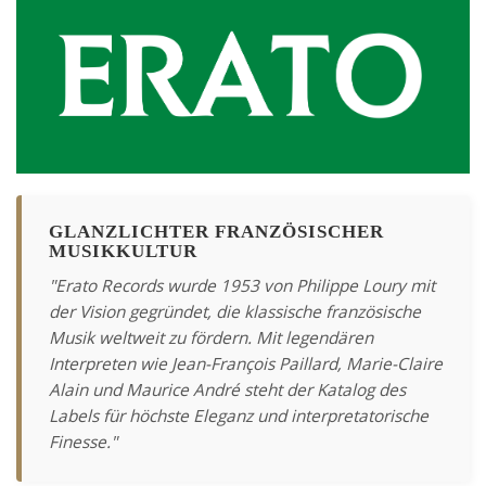
GLANZLICHTER FRANZÖSISCHER
MUSIKKULTUR
"Erato Records wurde 1953 von Philippe Loury mit
der Vision gegründet, die klassische französische
Musik weltweit zu fördern. Mit legendären
Interpreten wie Jean-François Paillard, Marie-Claire
Alain und Maurice André steht der Katalog des
Labels für höchste Eleganz und interpretatorische
Finesse."