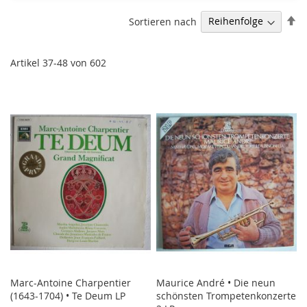
Ab
Sortieren nach
so
Artikel
37
-
48
von
602
Marc-Antoine Charpentier
Maurice André • Die neun
(1643-1704) • Te Deum LP
schönsten Trompetenkonzerte