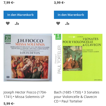
7,99 €
3,99 €
In den Warenkorb
In den Warenkorb
ZUR
ZUR
ZUR
ZUR
WUNSCHLISTE
VERGLEICHSLISTE
WUNSCHLISTE
VERGLEICHSLISTE
HINZUFÜGEN
HINZUFÜGEN
HINZUFÜGEN
HINZUFÜGEN
Joseph Hector Fiocco (1704-
Bach (1685-1750) • 3 Sonates
1741) • Missa Solemnis LP
pour Violoncelle & Clavecin
CD • Paul Tortelier
5,99 €