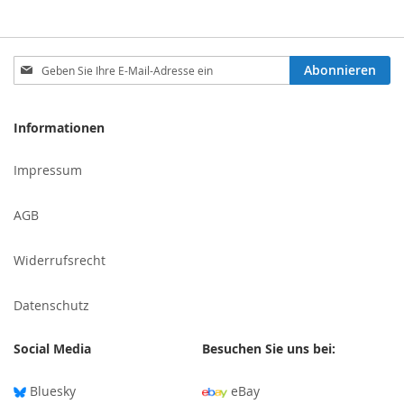
Melden
Abonnieren
Sie
sich
für
Informationen
unseren
Newsletter
Impressum
an:
AGB
Widerrufsrecht
Datenschutz
Social Media
Besuchen Sie uns bei:
Bluesky
eBay