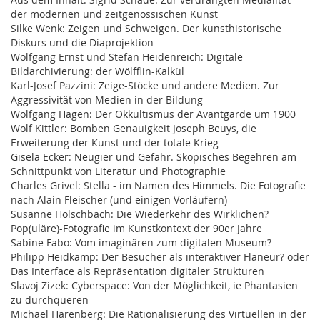
der modernen und zeitgenössischen Kunst
Silke Wenk: Zeigen und Schweigen. Der kunsthistorische
Diskurs und die Diaprojektion
Wolfgang Ernst und Stefan Heidenreich: Digitale
Bildarchivierung: der Wölfflin-Kalkül
Karl-Josef Pazzini: Zeige-Stöcke und andere Medien. Zur
Aggressivität von Medien in der Bildung
Wolfgang Hagen: Der Okkultismus der Avantgarde um 1900
Wolf Kittler: Bomben Genauigkeit Joseph Beuys, die
Erweiterung der Kunst und der totale Krieg
Gisela Ecker: Neugier und Gefahr. Skopisches Begehren am
Schnittpunkt von Literatur und Photographie
Charles Grivel: Stella - im Namen des Himmels. Die Fotografie
nach Alain Fleischer (und einigen Vorläufern)
Susanne Holschbach: Die Wiederkehr des Wirklichen?
Pop(uläre)-Fotografie im Kunstkontext der 90er Jahre
Sabine Fabo: Vom imaginären zum digitalen Museum?
Philipp Heidkamp: Der Besucher als interaktiver Flaneur? oder
Das Interface als Repräsentation digitaler Strukturen
Slavoj Zizek: Cyberspace: Von der Möglichkeit, ie Phantasien
zu durchqueren
Michael Harenberg: Die Rationalisierung des Virtuellen in der