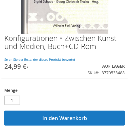
Konfigurationen • Zwischen Kunst
Zum
Anfang
und Medien, Buch+CD-Rom
der
Bildgalerie
springen
Seien Sie der Erste, der dieses Produkt bewertet
24,99 €
AUF LAGER
SKU
3770533488
Menge
In den Warenkorb