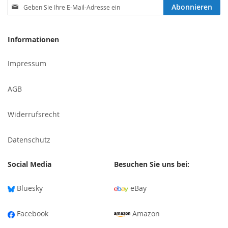
Melden
Abonnieren
Sie
sich
für
Informationen
unseren
Newsletter
Impressum
an:
AGB
Widerrufsrecht
Datenschutz
Social Media
Besuchen Sie uns bei:
Bluesky
eBay
Facebook
Amazon