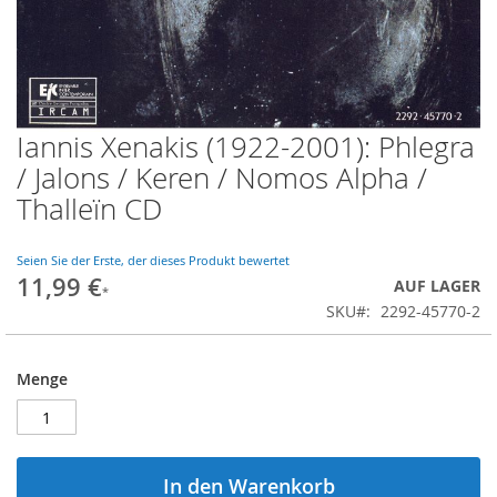
Iannis Xenakis (1922-2001): Phlegra
Zum
Anfang
/ Jalons / Keren / Nomos Alpha /
der
Thalleïn CD
Bildgalerie
springen
Seien Sie der Erste, der dieses Produkt bewertet
11,99 €
AUF LAGER
SKU
2292-45770-2
Menge
In den Warenkorb