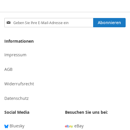
Melden
Abonnieren
Sie
sich
für
Informationen
unseren
Newsletter
Impressum
an:
AGB
Widerrufsrecht
Datenschutz
Social Media
Besuchen Sie uns bei:
Bluesky
eBay