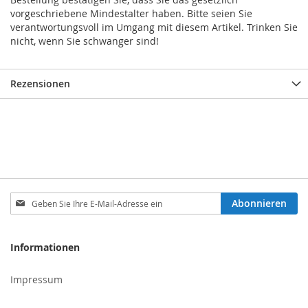
vorgeschriebene Mindestalter haben. Bitte seien Sie
verantwortungsvoll im Umgang mit diesem Artikel. Trinken Sie
nicht, wenn Sie schwanger sind!
Rezensionen
Melden
Abonnieren
Sie
sich
für
Informationen
unseren
Newsletter
Impressum
an: