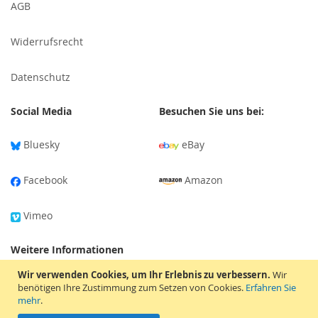
AGB
Widerrufsrecht
Datenschutz
Social Media
Besuchen Sie uns bei:
Bluesky
eBay
Facebook
Amazon
Vimeo
Weitere Informationen
Wir verwenden Cookies, um Ihr Erlebnis zu verbessern.
Wir
Versandinformationen
benötigen Ihre Zustimmung zum Setzen von Cookies.
Erfahren Sie
mehr
.