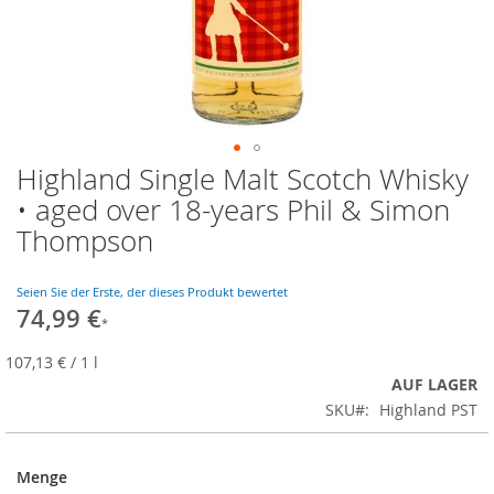
Highland Single Malt Scotch Whisky
Zum
Anfang
• aged over 18-years Phil & Simon
der
Thompson
Bildgalerie
springen
Seien Sie der Erste, der dieses Produkt bewertet
74,99 €
107,13 €
/ 1 l
AUF LAGER
SKU
Highland PST
Menge