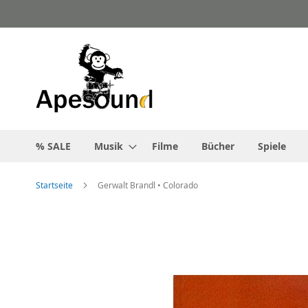
Zum
Inhalt
springen
% SALE
Musik
Filme
Bücher
Spiele
Startseite
Gerwalt Brandl • Colorado
Zum
Ende
der
Bildgalerie
springen