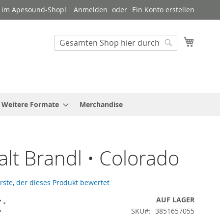
 im Apesound-Shop!
Anmelden
Ein Konto erstellen
Mein W
Suche
Suche
Weitere Formate
Merchandise
lt Brandl • Colorado
Erste, der dieses Produkt bewertet
€
AUF LAGER
SKU
3851657055