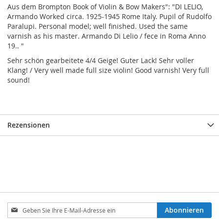
Aus dem Brompton Book of Violin & Bow Makers": "DI LELIO,
Armando Worked circa. 1925-1945 Rome Italy. Pupil of Rudolfo
Paralupi. Personal model; well finished. Used the same
varnish as his master. Armando Di Lelio / fece in Roma Anno
19.. "
Sehr schön gearbeitete 4/4 Geige! Guter Lack! Sehr voller
Klang! / Very well made full size violin! Good varnish! Very full
sound!
Rezensionen
Melden
Abonnieren
Sie