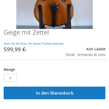
Geige mit Zettel
Zum
Anfang
der
Seien Sie der Erste, der dieses Produkt bewertet
Bildgalerie
599,99 €
AUF LAGER
springen
SKU
Armando di Lelio
Menge
In den Warenkorb