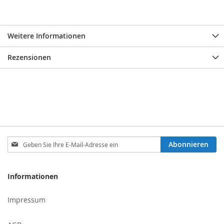
Weitere Informationen
Rezensionen
Melden
Abonnieren
Sie
sich
für
Informationen
unseren
Newsletter
Impressum
an: