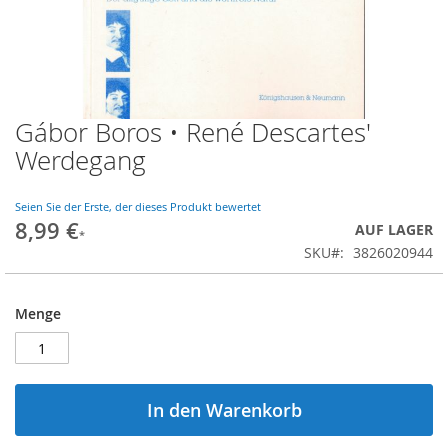
Gábor Boros • René Descartes'
Zum
Anfang
Werdegang
der
Bildgalerie
springen
Seien Sie der Erste, der dieses Produkt bewertet
8,99 €
AUF LAGER
SKU
3826020944
Menge
In den Warenkorb