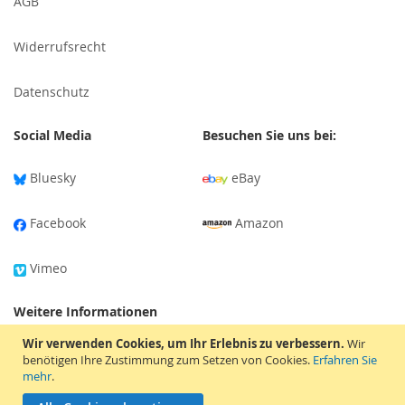
AGB
Widerrufsrecht
Datenschutz
Social Media
Besuchen Sie uns bei:
Bluesky
eBay
Facebook
Amazon
Vimeo
Weitere Informationen
Wir verwenden Cookies, um Ihr Erlebnis zu verbessern.
Wir
Versandinformationen
benötigen Ihre Zustimmung zum Setzen von Cookies.
Erfahren Sie
mehr
.
Tonträger-Bewertung