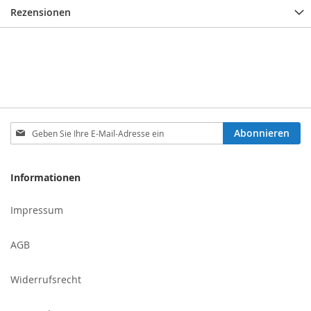
Rezensionen
Melden
Abonnieren
Sie
sich
für
Informationen
unseren
Newsletter
Impressum
an:
AGB
Widerrufsrecht