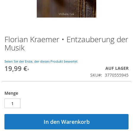
Florian Kraemer • Entzauberung der
Zum
Anfang
Musik
der
Bildgalerie
springen
Seien Sie der Erste, der dieses Produkt bewertet
19,99 €
AUF LAGER
SKU
3770555945
Menge
In den Warenkorb