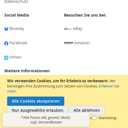
Datenschutz
Social Media
Besuchen Sie uns bei:
Bluesky
eBay
Facebook
Amazon
Vimeo
Weitere Informationen
Wir verwenden Cookies, um Ihr Erlebnis zu verbessern.
Wir
Versandinformationen
benötigen Ihre Zustimmung zum Setzen von Cookies.
Erfahren Sie
mehr
.
Tonträger-Bewertung
Alle Cookies akzeptieren
Nur ausgewählte erlauben
Alle ablehnen
Karriere & Mentorship
Notwendige Cookies
*Alle Preise inkl. gesetzl. MwSt.
Performance-Cookies
Marketing-
zzgl. Versandkosten
Cookies
Funktionale Cookies
Copyright © 2026 Apesound. Alle Rechte vorbehalten.