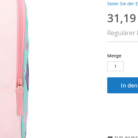
Seien Sie der 
31,19
Sonderpre
Regulärer 
Menge
In de
ZUR WUNS