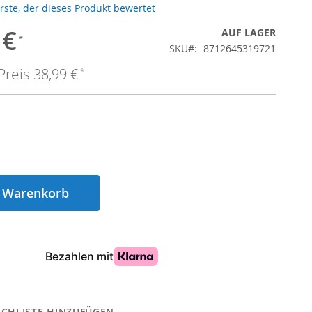
Erste, der dieses Produkt bewertet
 €
is
AUF LAGER
SKU
8712645319721
Preis
38,99 €
n Warenkorb
CHLISTE HINZUFÜGEN