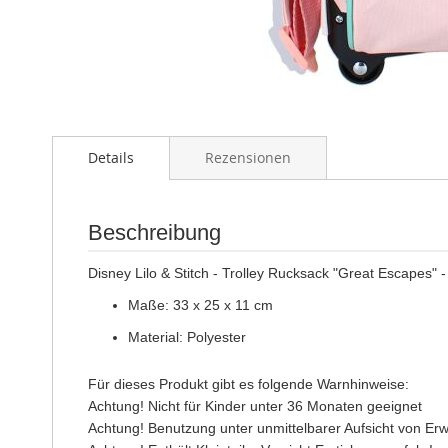
Zum
Anfang
Details
Rezensionen
der
Bildgalerie
springen
Beschreibung
Disney Lilo & Stitch - Trolley Rucksack "Great Escapes" 
Maße: 33 x 25 x 11 cm
Material: Polyester
Für dieses Produkt gibt es folgende Warnhinweise:
Achtung! Nicht für Kinder unter 36 Monaten geeignet
Achtung! Benutzung unter unmittelbarer Aufsicht von E