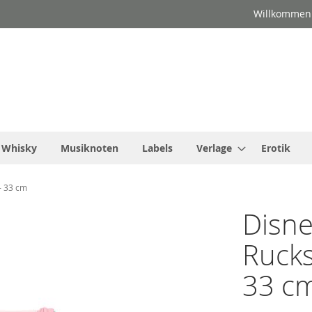
Willkommen
Whisky
Musiknoten
Labels
Verlage
Erotik
 - 33 cm
Disney
Rucks
33 c