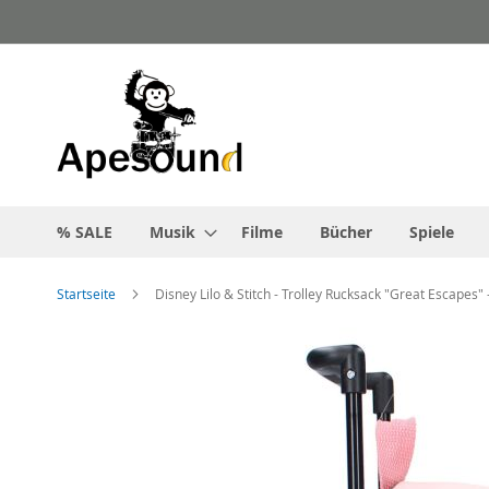
Zum
Inhalt
springen
% SALE
Musik
Filme
Bücher
Spiele
Startseite
Disney Lilo & Stitch - Trolley Rucksack "Great Escapes"
Zum
Ende
der
Bildgalerie
springen