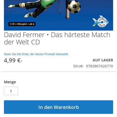
David Fermer • Das härteste Match
Zum
Anfang
der Welt CD
der
Bildgalerie
springen
Seien Sie der Erste, der dieses Produkt bewertet
4,99 €
AUF LAGER
SKU
9783867426770
Menge
In den Warenkorb