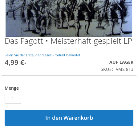
Das Fagott • Meisterhaft gespielt LP
Zum
Anfang
der
Seien Sie der Erste, der dieses Produkt bewertet
Bildgalerie
4,99 €
AUF LAGER
springen
SKU
VMS 813
Menge
In den Warenkorb