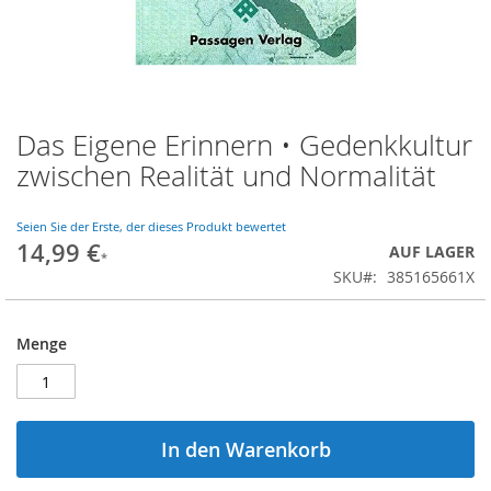
Das Eigene Erinnern • Gedenkkultur
Zum
Anfang
zwischen Realität und Normalität
der
Bildgalerie
springen
Seien Sie der Erste, der dieses Produkt bewertet
14,99 €
AUF LAGER
SKU
385165661X
Menge
In den Warenkorb