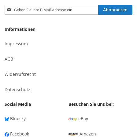
Melden
Abonnieren
Sie
sich
für
Informationen
unseren
Newsletter
Impressum
an:
AGB
Widerrufsrecht
Datenschutz
Social Media
Besuchen Sie uns bei:
Bluesky
eBay
Facebook
Amazon