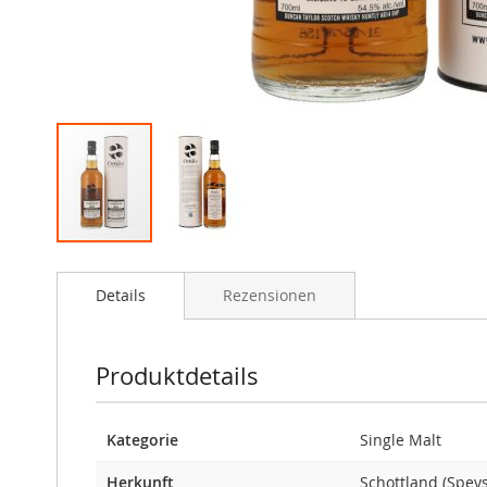
Zum
Anfang
Details
Rezensionen
der
Bildgalerie
springen
Produktdetails
Kategorie
Single Malt
Herkunft
Schottland (Speys