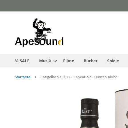
Zum
Inhalt
springen
% SALE
Musik
Filme
Bücher
Spiele
Startseite
Craigellachie 2011 - 13-year-old - Duncan Taylor
Zum
Ende
der
Bildgalerie
springen