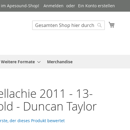
 im Apesound-Shop!
Anmelden
Ein Konto erstellen
Mein W
Suche
Suche
Weitere Formate
Merchandise
ellachie 2011 - 13-
old - Duncan Taylor
Erste, der dieses Produkt bewertet