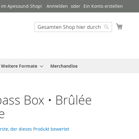
 im Apesound-Shop!
Anmelden
Ein Konto erstellen
Mein W
Suche
Suche
Weitere Formate
Merchandise
ss Box • Brûlée
e
Erste, der dieses Produkt bewertet