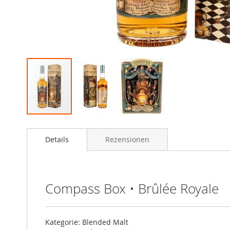
Zum
Anfang
Details
Rezensionen
der
Bildgalerie
springen
Compass Box • Brûlée Royale
Kategorie: Blended Malt