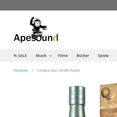
Zum
Inhalt
springen
% SALE
Musik
Filme
Bücher
Spiele
Startseite
Compass Box • Brûlée Royale
Zum
Ende
der
Bildgalerie
springen