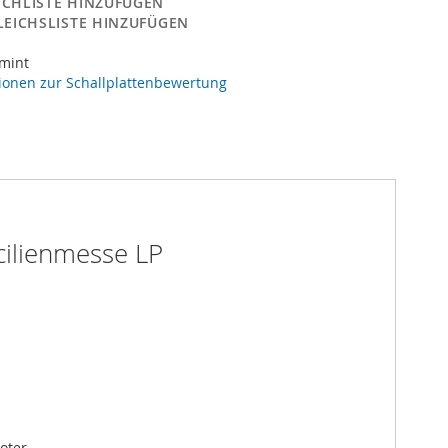
CHLISTE HINZUFÜGEN
LEICHSLISTE HINZUFÜGEN
 mint
ionen zur Schallplattenbewertung
cilienmesse LP
oter