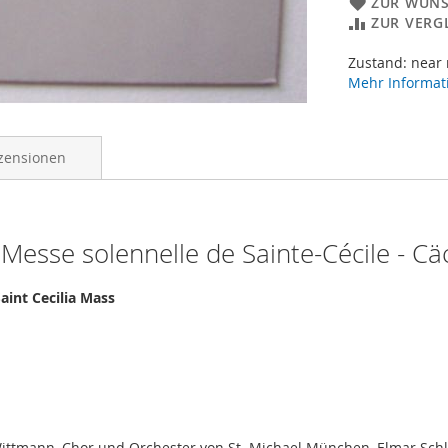
ZUR WUNS
ZUR VERG
Zustand: near
Mehr Informat
zensionen
esse solennelle de Sainte-Cécile - Cä
aint Cecilia Mass
 Wittmann, Chor und Orchester von St. Michael München, Elmar Schl