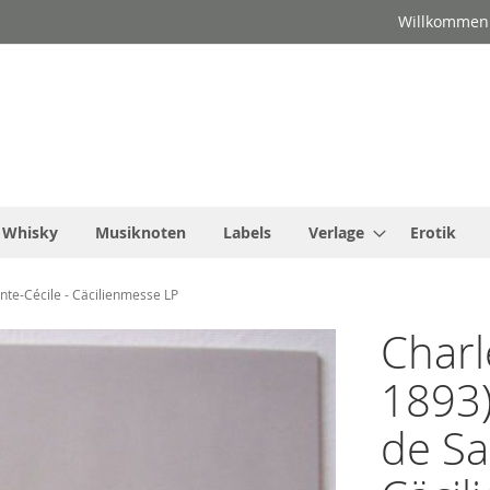
Willkommen
Whisky
Musiknoten
Labels
Verlage
Erotik
nte-Cécile - Cäcilienmesse LP
Charl
1893)
de Sa