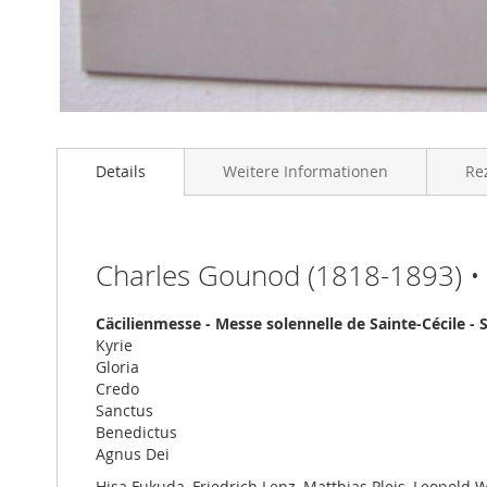
Zum
Anfang
Details
Weitere Informationen
Re
der
Bildgalerie
springen
Charles Gounod (1818-1893) • M
Cäcilienmesse - Messe solennelle de Sainte-Cécile - S
Kyrie
Gloria
Credo
Sanctus
Benedictus
Agnus Dei
Hisa Fukuda, Friedrich Lenz, Matthias Pleis, Leopold