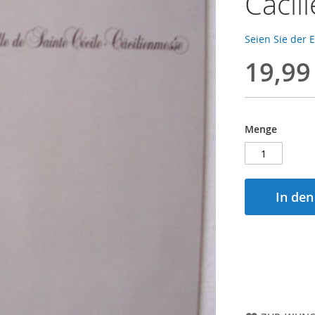
Cäcil
Seien Sie der 
19,99
Menge
In de