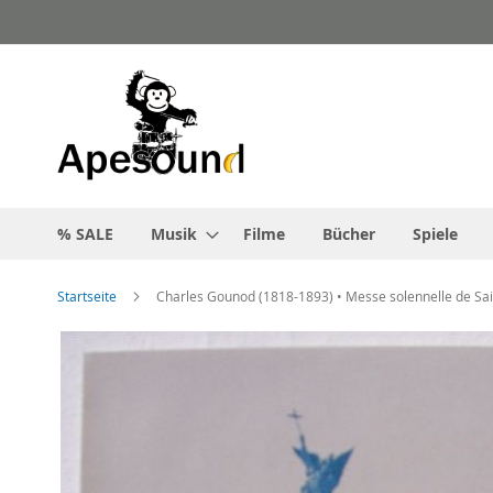
Zum
Inhalt
springen
% SALE
Musik
Filme
Bücher
Spiele
Startseite
Charles Gounod (1818-1893) • Messe solennelle de Sai
Zum
Ende
der
Bildgalerie
springen