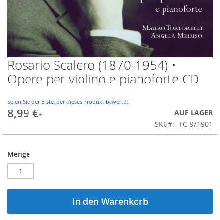
Rosario Scalero (1870-1954) •
Zum
Anfang
Opere per violino e pianoforte CD
der
Bildgalerie
springen
Seien Sie der Erste, der dieses Produkt bewertet
8,99 €
AUF LAGER
SKU
TC 871901
Menge
In den Warenkorb