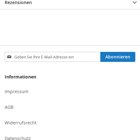
Rezensionen
Melden
Abonnieren
Sie
sich
für
Informationen
unseren
Newsletter
Impressum
an:
AGB
Widerrufsrecht
Datenschutz