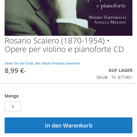
Rosario Scalero (1870-1954) •
Zum
Anfang
Opere per violino e pianoforte CD
der
Bildgalerie
springen
Seien Sie der Erste, der dieses Produkt bewertet
8,99 €
AUF LAGER
SKU
TC 871901
Menge
In den Warenkorb