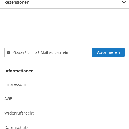
Rezensionen
Melden
Abonnieren
Sie
sich
für
Informationen
unseren
Newsletter
Impressum
an:
AGB
Widerrufsrecht
Datenschutz