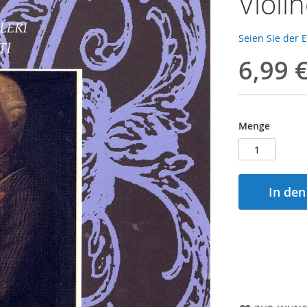
Violi
Seien Sie der 
6,99 
Menge
In de