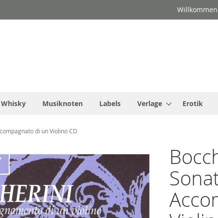
Willkommen
Whisky
Musiknoten
Labels
Verlage
Erotik
ccompagnato di un Violino CD
Bocch
Sonat
Acco