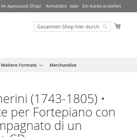
 im Apesound-Shop!
Anmelden
Ein Konto erstellen
Mein W
Suche
Suche
Weitere Formate
Merchandise
erini (1743-1805) •
e per Fortepiano con
mpagnato di un