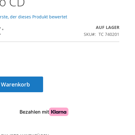
no CD
Erste, der dieses Produkt bewertet
€
AUF LAGER
SKU
TC 740201
n Warenkorb