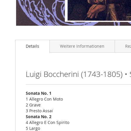
Zum
Anfang
Details
Weitere Informationen
Re
der
Bildgalerie
springen
Luigi Boccherini (1743-1805) 
Sonata No. 1
1 Allegro Con Moto
2 Grave
3 Presto Assai
Sonata No. 2
4 Allegro E Con Spirito
5 Largo