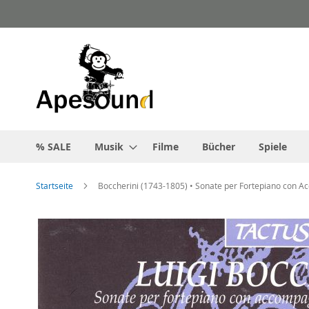
Zum
Inhalt
springen
% SALE
Musik
Filme
Bücher
Spiele
Startseite
Boccherini (1743-1805) • Sonate per Fortepiano con A
Zum
Ende
der
Bildgalerie
springen