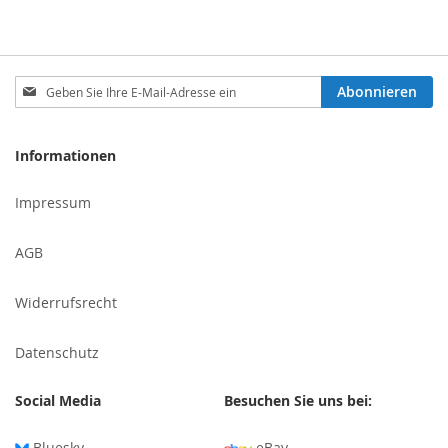
Melden
Abonnieren
Sie
sich
für
Informationen
unseren
Newsletter
Impressum
an:
AGB
Widerrufsrecht
Datenschutz
Social Media
Besuchen Sie uns bei:
Bluesky
eBay