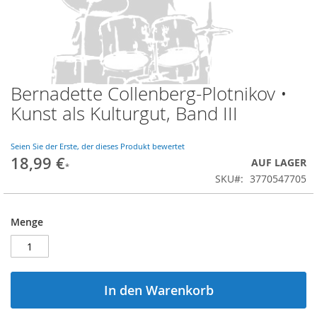
Bernadette Collenberg-Plotnikov •
Zum
Anfang
Kunst als Kulturgut, Band III
der
Bildgalerie
springen
Seien Sie der Erste, der dieses Produkt bewertet
18,99 €
AUF LAGER
SKU
3770547705
Menge
In den Warenkorb