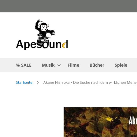
Zum
Inhalt
springen
% SALE
Musik
Filme
Bücher
Spiele
Startseite
Akane Nishioka • Die Suche nach dem wirklichen Men
Zum
Ende
der
Bildgalerie
springen