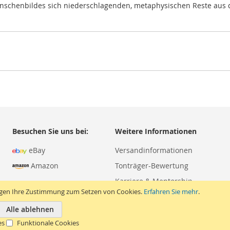
nschenbildes sich niederschlagenden, metaphysischen Reste aus der
Besuchen Sie uns bei:
Weitere Informationen
eBay
Versandinformationen
Amazon
Tonträger-Bewertung
Karriere & Mentorship
igen Ihre Zustimmung zum Setzen von Cookies.
Erfahren Sie mehr
.
Alle ablehnen
es
Funktionale Cookies
Copyright © 2026 Apesound. Alle Rechte vorbehalten.