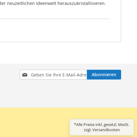
 neuzeitlichen Ideenwelt herauszukristallisieren. ‎
Melden
Abonnieren
Sie
sich
für
unseren
Newsletter
an:
*Alle Preise inkl. gesetzl. MwSt.
zzgl. Versandkosten