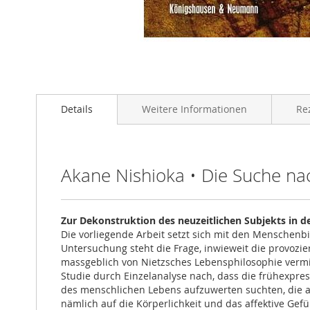
Zum
Anfang
Details
Weitere Informationen
Re
der
Bildgalerie
springen
Akane Nishioka • Die Suche n
Zur Dekonstruktion des neuzeitlichen Subjekts in 
Die vorliegende Arbeit setzt sich mit den Menschen
Untersuchung steht die Frage, inwieweit die provoz
massgeblich von Nietzsches Lebensphilosophie vermit
Studie durch Einzelanalyse nach, dass die frühexpre
des menschlichen Lebens aufzuwerten suchten, die 
nämlich auf die Körperlichkeit und das affektive G