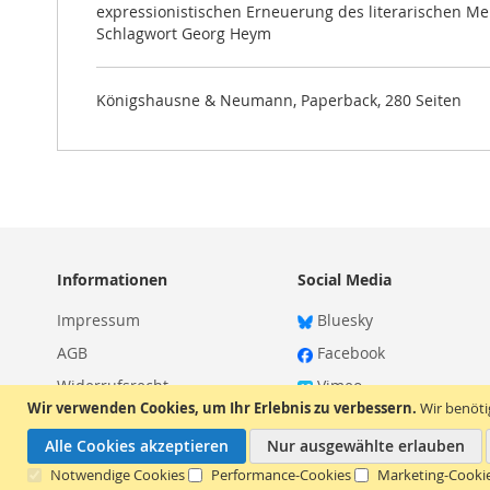
expressionistischen Erneuerung des literarischen Me
Schlagwort Georg Heym
Königshausne & Neumann, Paperback, 280 Seiten
Informationen
Social Media
Impressum
Bluesky
AGB
Facebook
Widerrufsrecht
Vimeo
Wir verwenden Cookies, um Ihr Erlebnis zu verbessern.
Wir benöt
Datenschutz
Alle Cookies akzeptieren
Nur ausgewählte erlauben
Notwendige Cookies
Performance-Cookies
Marketing-Cooki