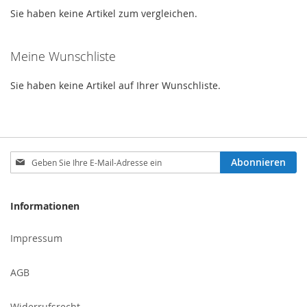
Seite
Sie haben keine Artikel zum vergleichen.
Meine Wunschliste
Sie haben keine Artikel auf Ihrer Wunschliste.
Melden
Abonnieren
Sie
sich
für
Informationen
unseren
Newsletter
Impressum
an:
AGB
Widerrufsrecht