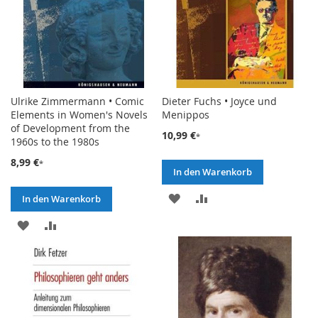
Ulrike Zimmermann • Comic
Dieter Fuchs • Joyce und
Elements in Women's Novels
Menippos
of Development from the
10,99 €
1960s to the 1980s
8,99 €
In den Warenkorb
ZUR
ZUR
In den Warenkorb
WUNSCHLISTE
VERGLEICHSLISTE
ZUR
ZUR
HINZUFÜGEN
HINZUFÜGEN
WUNSCHLISTE
VERGLEICHSLISTE
HINZUFÜGEN
HINZUFÜGEN