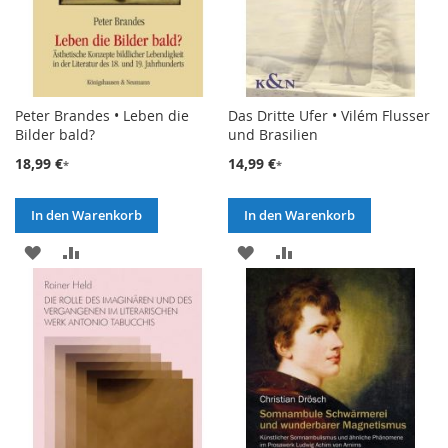
Peter Brandes • Leben die
Das Dritte Ufer • Vilém Flusser
Bilder bald?
und Brasilien
18,99 €
14,99 €
In den Warenkorb
In den Warenkorb
ZUR
ZUR
ZUR
ZUR
WUNSCHLISTE
VERGLEICHSLISTE
WUNSCHLISTE
VERGLEICHSLISTE
HINZUFÜGEN
HINZUFÜGEN
HINZUFÜGEN
HINZUFÜGEN