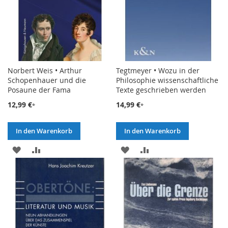
Norbert Weis • Arthur
Tegtmeyer • Wozu in der
Schopenhauer und die
Philosophie wissenschaftliche
Posaune der Fama
Texte geschrieben werden
12,99 €
14,99 €
In den Warenkorb
In den Warenkorb
ZUR
ZUR
ZUR
ZUR
WUNSCHLISTE
VERGLEICHSLISTE
WUNSCHLISTE
VERGLEICHSLISTE
HINZUFÜGEN
HINZUFÜGEN
HINZUFÜGEN
HINZUFÜGEN