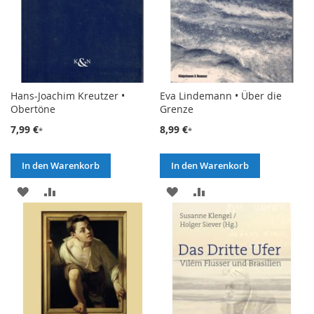
Hans-Joachim Kreutzer •
Eva Lindemann • Über die
Obertöne
Grenze
7,99 €
8,99 €
In den Warenkorb
In den Warenkorb
ZUR
ZUR
ZUR
ZUR
WUNSCHLISTE
VERGLEICHSLISTE
WUNSCHLISTE
VERGLEICHSLISTE
HINZUFÜGEN
HINZUFÜGEN
HINZUFÜGEN
HINZUFÜGEN