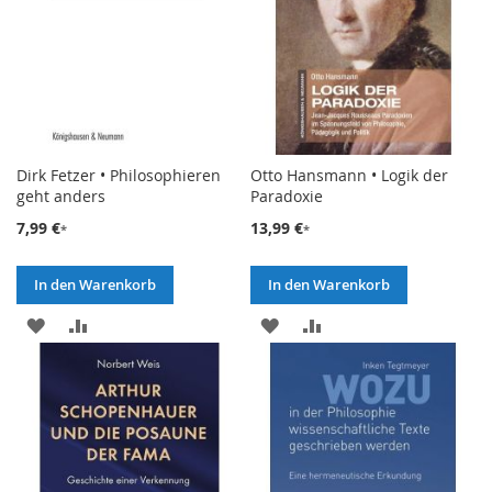
Dirk Fetzer • Philosophieren
Otto Hansmann • Logik der
geht anders
Paradoxie
7,99 €
13,99 €
In den Warenkorb
In den Warenkorb
ZUR
ZUR
ZUR
ZUR
WUNSCHLISTE
VERGLEICHSLISTE
WUNSCHLISTE
VERGLEICHSLISTE
HINZUFÜGEN
HINZUFÜGEN
HINZUFÜGEN
HINZUFÜGEN