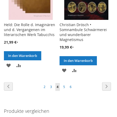
Held: Die Rolle d. Imaginären
Christian Drösch •
und d. Vergangenen im
Somnambule Schwärmerei
literarischen Werk Tabucchis
und wunderbarer
Magnetismus
21,99 €
19,99 €
In den Warenkorb
In den Warenkorb
ZUR
ZUR
ZUR
ZUR
WUNSCHLISTE
VERGLEICHSLISTE
WUNSCHLISTE
VERGLEICHSLISTE
HINZUFÜGEN
HINZUFÜGEN
Seite
Seite
Zurück
Seite
Weite
Seite
Seite
Sie
Seite
Seite
2
3
4
5
6
HINZUFÜGEN
HINZUFÜGEN
lesen
gerade
Produkte vergleichen
die