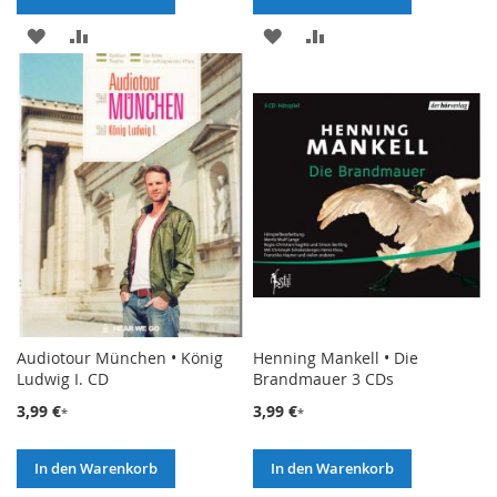
ZUR
ZUR
ZUR
ZUR
WUNSCHLISTE
VERGLEICHSLISTE
WUNSCHLISTE
VERGLEICHSLISTE
HINZUFÜGEN
HINZUFÜGEN
HINZUFÜGEN
HINZUFÜGEN
Audiotour München • König
Henning Mankell • Die
Ludwig I. CD
Brandmauer 3 CDs
3,99 €
3,99 €
In den Warenkorb
In den Warenkorb