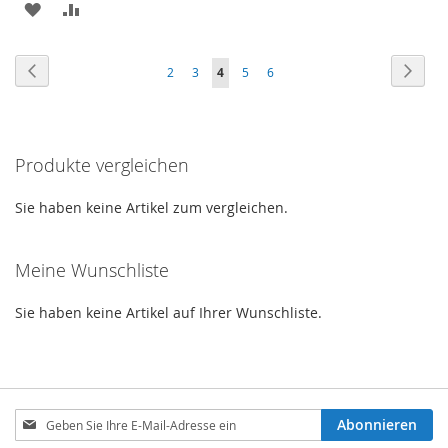
ZUR
ZUR
WUNSCHLISTE
VERGLEICHSLISTE
WUNSCHLISTE
VERGLEICHSLISTE
HINZUFÜGEN
HINZUFÜGEN
Seite
Seite
Zurück
Seite
Weite
Seite
Seite
Sie
Seite
Seite
2
3
4
5
6
HINZUFÜGEN
HINZUFÜGEN
lesen
gerade
Produkte vergleichen
die
Seite
Sie haben keine Artikel zum vergleichen.
Meine Wunschliste
Sie haben keine Artikel auf Ihrer Wunschliste.
Melden
Abonnieren
Sie