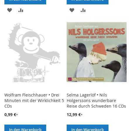
ZUR
ZUR
ZUR
ZUR
WUNSCHLISTE
VERGLEICHSLISTE
WUNSCHLISTE
VERGLEICHSLISTE
HINZUFÜGEN
HINZUFÜGEN
HINZUFÜGEN
HINZUFÜGEN
Wolfram Fleischhauer • Drei
Selma Lagerlöf • Nils
Minuten mit der Wirklichkeit 5
Holgerssons wunderbare
CDs
Reise durch Schweden 16 CDs
0,99 €
12,99 €
In den Warenkorb
In den Warenkorb