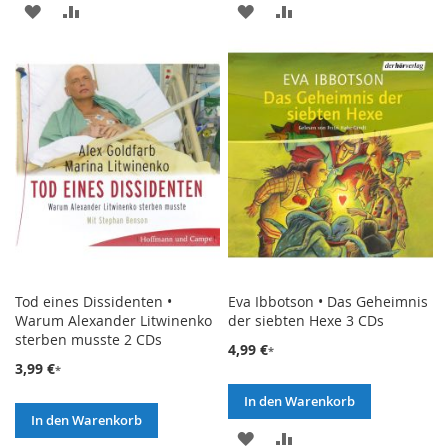
ZUR
ZUR
ZUR
ZUR
WUNSCHLISTE
VERGLEICHSLISTE
WUNSCHLISTE
VERGLEICHSLISTE
HINZUFÜGEN
HINZUFÜGEN
HINZUFÜGEN
HINZUFÜGEN
Tod eines Dissidenten •
Eva Ibbotson • Das Geheimnis
Warum Alexander Litwinenko
der siebten Hexe 3 CDs
sterben musste 2 CDs
4,99 €
3,99 €
In den Warenkorb
In den Warenkorb
ZUR
ZUR