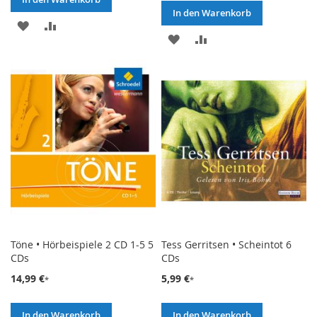
In den Warenkorb
ZUR
ZUR
ZUR
ZUR
WUNSCHLISTE
VERGLEICHSLISTE
WUNSCHLISTE
VERGLEICHSLISTE
HINZUFÜGEN
HINZUFÜGEN
HINZUFÜGEN
HINZUFÜGEN
Töne • Hörbeispiele 2 CD 1-5 5
Tess Gerritsen • Scheintot 6
CDs
CDs
14,99 €
5,99 €
In den Warenkorb
In den Warenkorb