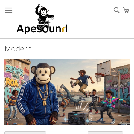
Zum
Inhalt
Such
Me
springen
Modern