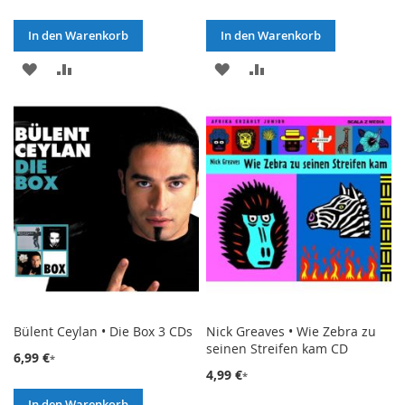
In den Warenkorb
In den Warenkorb
ZUR
ZUR
ZUR
ZUR
WUNSCHLISTE
VERGLEICHSLISTE
WUNSCHLISTE
VERGLEICHSLISTE
HINZUFÜGEN
HINZUFÜGEN
HINZUFÜGEN
HINZUFÜGEN
Bülent Ceylan • Die Box 3 CDs
Nick Greaves • Wie Zebra zu
seinen Streifen kam CD
6,99 €
4,99 €
In den Warenkorb