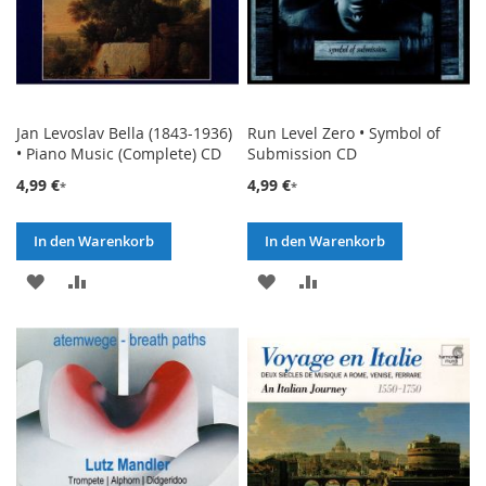
Jan Levoslav Bella (1843-1936)
Run Level Zero • Symbol of
• Piano Music (Complete) CD
Submission CD
4,99 €
4,99 €
In den Warenkorb
In den Warenkorb
ZUR
ZUR
ZUR
ZUR
WUNSCHLISTE
VERGLEICHSLISTE
WUNSCHLISTE
VERGLEICHSLISTE
HINZUFÜGEN
HINZUFÜGEN
HINZUFÜGEN
HINZUFÜGEN