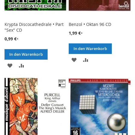
Krypta Discocathedrale • Part
Benzol • Oktan 96 CD
"Sex" CD
1,99 €
0,99 €
In den Warenkorb
In den Warenkorb
ZUR
ZUR
ZUR
ZUR
WUNSCHLISTE
VERGLEICHSLISTE
WUNSCHLISTE
VERGLEICHSLISTE
HINZUFÜGEN
HINZUFÜGEN
HINZUFÜGEN
HINZUFÜGEN