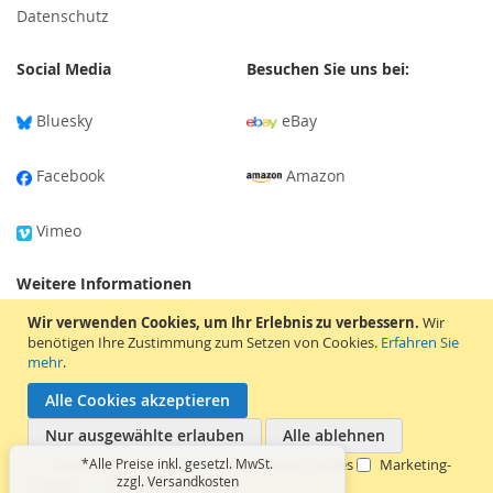
Datenschutz
Social Media
Besuchen Sie uns bei:
Bluesky
eBay
Facebook
Amazon
Vimeo
Weitere Informationen
Wir verwenden Cookies, um Ihr Erlebnis zu verbessern.
Wir
Versandinformationen
benötigen Ihre Zustimmung zum Setzen von Cookies.
Erfahren Sie
mehr
.
Tonträger-Bewertung
Alle Cookies akzeptieren
Nur ausgewählte erlauben
Alle ablehnen
Karriere & Mentorship
Notwendige Cookies
*Alle Preise inkl. gesetzl. MwSt.
Performance-Cookies
Marketing-
zzgl. Versandkosten
Cookies
Funktionale Cookies
Copyright © 2026 Apesound. Alle Rechte vorbehalten.