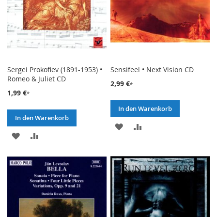
Sergei Prokofiev (1891-1953) •
Sensifeel • Next Vision CD
Romeo & Juliet CD
2,99 €
1,99 €
In den Warenkorb
In den Warenkorb
ZUR
ZUR
ZUR
ZUR
WUNSCHLISTE
VERGLEICHSLISTE
WUNSCHLISTE
VERGLEICHSLISTE
HINZUFÜGEN
HINZUFÜGEN
HINZUFÜGEN
HINZUFÜGEN