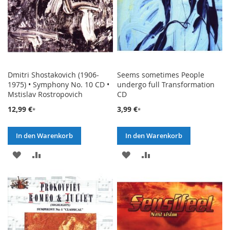
Dmitri Shostakovich (1906-
Seems sometimes People
1975) • Symphony No. 10 CD •
undergo full Transformation
Mstislav Rostropovich
CD
12,99 €
3,99 €
In den Warenkorb
In den Warenkorb
ZUR
ZUR
ZUR
ZUR
WUNSCHLISTE
VERGLEICHSLISTE
WUNSCHLISTE
VERGLEICHSLISTE
HINZUFÜGEN
HINZUFÜGEN
HINZUFÜGEN
HINZUFÜGEN