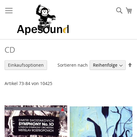
Zum
Inhalt
Such
Me
springen
CD
Ab
Sortieren nach
Einkaufsoptionen
so
Artikel
73
-
84
von
10425