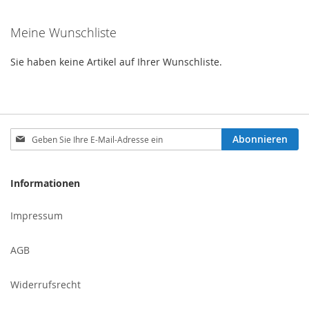
Meine Wunschliste
Sie haben keine Artikel auf Ihrer Wunschliste.
Melden
Abonnieren
Sie
sich
für
Informationen
unseren
Newsletter
Impressum
an:
AGB
Widerrufsrecht