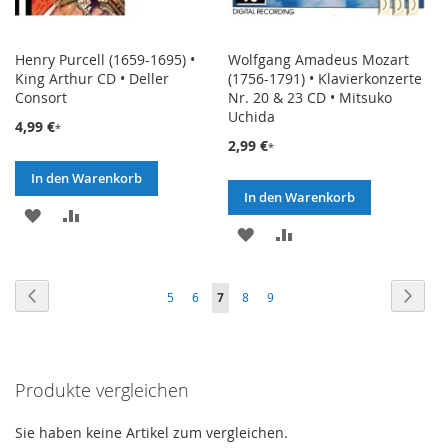
Henry Purcell (1659-1695) •
Wolfgang Amadeus Mozart
King Arthur CD • Deller
(1756-1791) • Klavierkonzerte
Consort
Nr. 20 & 23 CD • Mitsuko
Uchida
4,99 €
2,99 €
In den Warenkorb
In den Warenkorb
ZUR
ZUR
ZUR
ZUR
WUNSCHLISTE
VERGLEICHSLISTE
WUNSCHLISTE
VERGLEICHSLISTE
HINZUFÜGEN
HINZUFÜGEN
Seite
Seite
Zurück
Seite
Weite
Seite
Seite
Sie
Seite
Seite
5
6
7
8
9
HINZUFÜGEN
HINZUFÜGEN
lesen
gerade
Produkte vergleichen
die
Seite
Sie haben keine Artikel zum vergleichen.