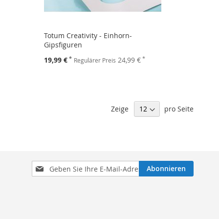
.
Totum Creativity - Einhorn-
Gipsfiguren
Sonderpreis
19,99 €
24,99 €
Regulärer Preis
Zeige
pro Seite
Melden
Abonnieren
Sie
sich
für
unseren
Newsletter