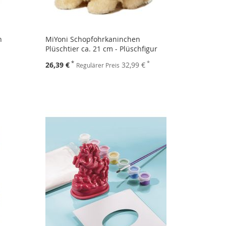
n
MiYoni Schopfohrkaninchen
Plüschtier ca. 21 cm - Plüschfigur
Sonderpreis
26,39 €
32,99 €
Regulärer Preis