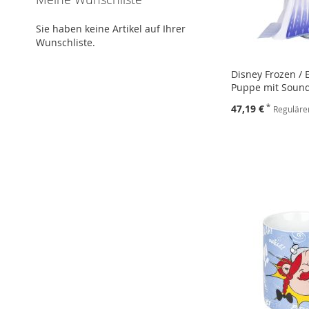
Sie haben keine Artikel auf Ihrer
Wunschliste.
Disney Frozen / E
Puppe mit Sound
Sonderpreis
47,19 €
Regulärer
In den Warenkorb
In den Warenkorb
In den Warenkorb
ZUR
ZUR
ZUR
WUNSCHLISTE
ZUR
WUNSCHLISTE
ZUR
WUNSCHLISTE
ZUR
HINZUFÜGEN
VERGLEICHSLISTE
HINZUFÜGEN
VERGLEICHSLISTE
HINZUFÜGEN
VERGLEICHSLISTE
HINZUFÜGEN
HINZUFÜGEN
HINZUFÜGEN