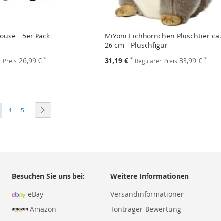
ouse - 5er Pack
MiYoni Eichhörnchen Plüschtier ca
26 cm - Plüschfigur
Sonderpreis
26,99 €
31,19 €
38,99 €
 Preis
Regulärer Preis
ie lesen gerade die Seite
Seite
Seite
Seite
Weiter
4
5
Besuchen Sie uns bei:
Weitere Informationen
eBay
Versandinformationen
Amazon
Tonträger-Bewertung