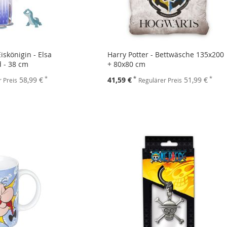
iskönigin - Elsa
Harry Potter - Bettwäsche 135x200
 - 38 cm
+ 80x80 cm
Sonderpreis
58,99 €
41,59 €
51,99 €
 Preis
Regulärer Preis