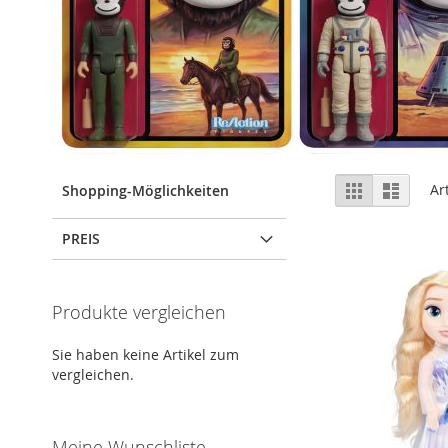
Anzeigen
Liste
Liste
Ar
Shopping-Möglichkeiten
als
PREIS
Produkte vergleichen
Sie haben keine Artikel zum
vergleichen.
Meine Wunschliste