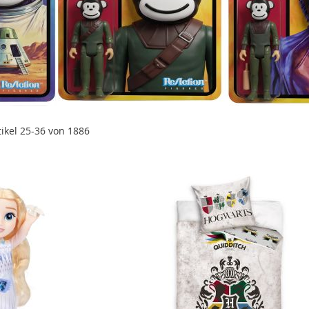
tikel
25
-
36
von
1886