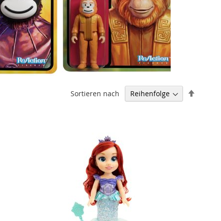
Abstei
Sortieren nach
sortier