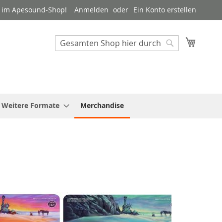
 im Apesound-Shop!
Anmelden
Ein Konto erstellen
Mein W
Suche
Suche
Weitere Formate
Merchandise