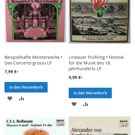
Beispielhafte Meisterwerke •
Lindauer Frühling • Festival
Das Concerto grosso LP
für die Musik des 18.
Jahrhunderts LP
7,99 €
9,99 €
In den Warenkorb
In den Warenkorb
ZUR
ZUR
ZUR
ZUR
WUNSCHLISTE
VERGLEICHSLISTE
WUNSCHLISTE
VERGLEICHSLISTE
HINZUFÜGEN
HINZUFÜGEN
HINZUFÜGEN
HINZUFÜGEN