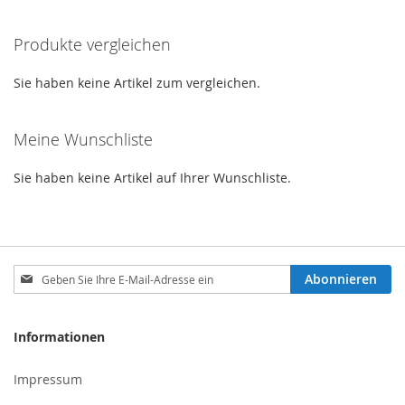
gerade
Produkte vergleichen
die
Seite
Sie haben keine Artikel zum vergleichen.
Meine Wunschliste
Sie haben keine Artikel auf Ihrer Wunschliste.
Melden
Abonnieren
Sie
sich
für
Informationen
unseren
Newsletter
Impressum
an: