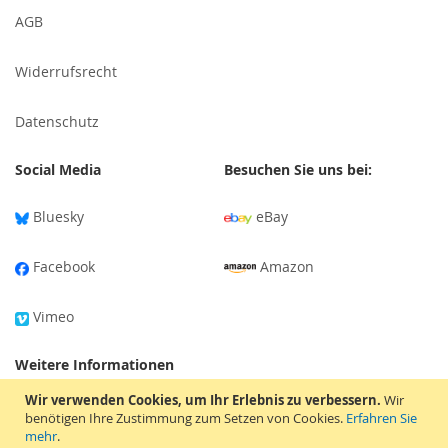
AGB
Widerrufsrecht
Datenschutz
Social Media
Besuchen Sie uns bei:
Bluesky
eBay
Facebook
Amazon
Vimeo
Weitere Informationen
Wir verwenden Cookies, um Ihr Erlebnis zu verbessern.
Wir
Versandinformationen
benötigen Ihre Zustimmung zum Setzen von Cookies.
Erfahren Sie
mehr
.