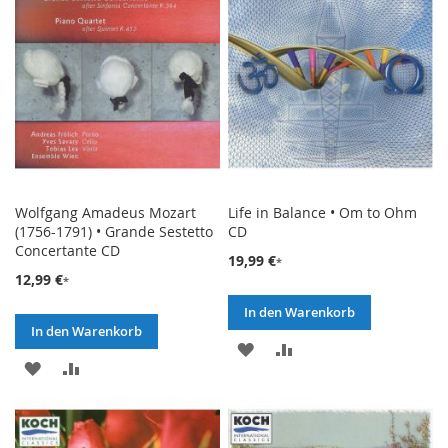
Wolfgang Amadeus Mozart
Life in Balance • Om to Ohm
(1756-1791) • Grande Sestetto
CD
Concertante CD
19,99 €
12,99 €
In den Warenkorb
In den Warenkorb
ZUR
ZUR
ZUR
ZUR
WUNSCHLISTE
VERGLEICHSLISTE
WUNSCHLISTE
VERGLEICHSLISTE
HINZUFÜGEN
HINZUFÜGEN
HINZUFÜGEN
HINZUFÜGEN