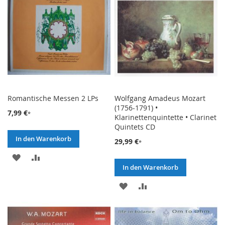
Romantische Messen 2 LPs
Wolfgang Amadeus Mozart
(1756-1791) •
7,99 €
Klarinettenquintette • Clarinet
Quintets CD
In den Warenkorb
29,99 €
ZUR
ZUR
In den Warenkorb
WUNSCHLISTE
VERGLEICHSLISTE
ZUR
ZUR
HINZUFÜGEN
HINZUFÜGEN
WUNSCHLISTE
VERGLEICHSLISTE
HINZUFÜGEN
HINZUFÜGEN