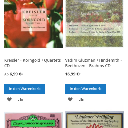
Kreisler - Korngold • Quartets
Vadim Gluzman • Hindemith -
CD
Beethoven - Brahms CD
6,99 €
16,99 €
Ab
In den Warenkorb
In den Warenkorb
ZUR
ZUR
ZUR
ZUR
WUNSCHLISTE
VERGLEICHSLISTE
WUNSCHLISTE
VERGLEICHSLISTE
HINZUFÜGEN
HINZUFÜGEN
HINZUFÜGEN
HINZUFÜGEN