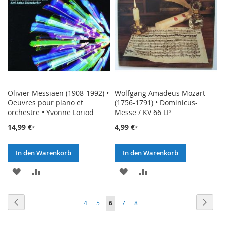
Olivier Messiaen (1908-1992) •
Wolfgang Amadeus Mozart
Oeuvres pour piano et
(1756-1791) • Dominicus-
orchestre • Yvonne Loriod
Messe / KV 66 LP
14,99 €
4,99 €
In den Warenkorb
In den Warenkorb
ZUR
ZUR
ZUR
ZUR
WUNSCHLISTE
VERGLEICHSLISTE
WUNSCHLISTE
VERGLEICHSLISTE
Seite
Seite
Zurück
Seite
Weite
Seite
Seite
Sie
Seite
Seite
4
5
6
7
8
HINZUFÜGEN
HINZUFÜGEN
HINZUFÜGEN
HINZUFÜGEN
lesen