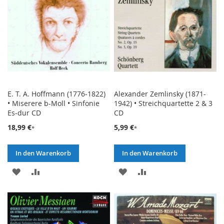
E. T. A. Hoffmann (1776-1822)
Alexander Zemlinsky (1871-
• Miserere b-Moll • Sinfonie
1942) • Streichquartette 2 & 3
Es-dur CD
CD
18,99 €
5,99 €
In den Warenkorb
In den Warenkorb
ZUR
ZUR
ZUR
ZUR
WUNSCHLISTE
VERGLEICHSLISTE
WUNSCHLISTE
VERGLEICHSLISTE
HINZUFÜGEN
HINZUFÜGEN
HINZUFÜGEN
HINZUFÜGEN